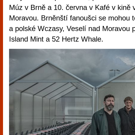
vyzkoušet různé kasinové hry. V neustál
Múz v Brně a 10. června v Kafé v kině 
metropoli naleznete širokou nabídku her o
Moravou. Brněnští fanoušci se mohou t
po moderní automaty jak pro pravidelné n
a polské Wczasy, Veselí nad Moravou př
příležitostné hráče. V...
Island Mint a 52 Hertz Whale.