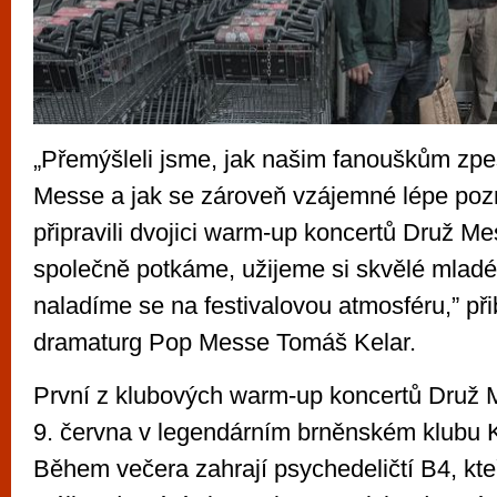
„Přemýšleli jsme, jak našim fanouškům zpes
Messe a jak se zároveň vzájemné lépe pozn
připravili dvojici warm-up koncertů Druž M
společně potkáme, užijeme si skvělé mladé
naladíme se na festivalovou atmosféru,” při
dramaturg Pop Messe Tomáš Kelar.
První z klubových warm-up koncertů Druž 
9. června v legendárním brněnském klubu 
Během večera zahrají psychedeličtí B4, kteř