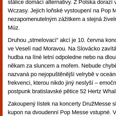
stálice domácí alternativy. Z Polska dorazí
Wczasy. Jejich loňské vystoupení na Pop 
nezapomenutelným zážitkem a stejná živeln
Múz.
Druhou „stmelovací“ akcí je 10. června konc
ve Veselí nad Moravou. Na Slovácko zavítá 
hudba na líné letní odpoledne nebo na dlo
někam za sluncem a mořem. Nebude chybět
nazvaná po nejopuštěnější velrybě v oceánu
frekvenci, kterou nikdo jiný neslyší – emočn
postpunk bratislavské pětice 52 Hertz Whal
Zakoupený lístek na koncerty DružMesse sl
kupon na dvoudenní Pop Messe vstupné. V