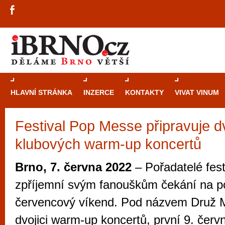
HLAVNÍ STRÁNKA
INZERCE
KONTAKTY
VIVAT VINUM
Festival Pop Messe připravuje dv
Průvodce
kasi
klubových warm-up koncertů
Brně: Od rulet
automaty
Brno, 7. června 2022
– Pořadatelé fes
Brno je měs
zpříjemní svým fanouškům čekání na p
zajímavé p
červencový víkend. Pod názvem Druž M
restaurace, div
dvojici warm-up koncertů, první 9. červ
Mimo jiné je ale také místem, kde si můžet