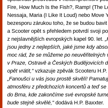
Fire, How Much Is the Fish?, Ramp! (The L
Nessaja, Maria (I Like It Loud) nebo Move 
bezesporu zárukou toho, že se budou bavit
a Scooter opět s přehledem potvrdí svoji po
z nejslavnějších evropských kapel 90. let.
„
jsou jedny z nejlepších, jaké jsme kdy absol
moc rád, že se můžeme po neuvěřitelných 
v Praze, Ostravě a Českých Budějovicích d
opět vrátit,"
vzkazuje zpěvák Scooteru H.P. 
„Fanoušci u vás jsou prostě skvělí! Pamatu
atmosféru z předchozích koncertů a teď se
do Brna, kde zakončíme své evropské turné
bude stejně skvělé,"
dodává H.P. Baxxter.