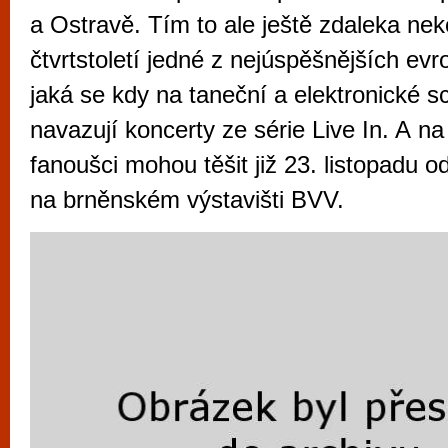
vyzkoušet různé kasinové hry. V neustál
a Ostravě. Tím to ale ještě zdaleka ne
metropoli naleznete širokou nabídku her o
čtvrtstoletí jedné z nejúspěšnějších ev
po moderní automaty jak pro pravidelné n
jaká se kdy na taneční a elektronické sc
příležitostné hráče. V...
navazují koncerty ze série Live In. A na
fanoušci mohou těšit již 23. listopadu o
na brněnském výstavišti BVV.