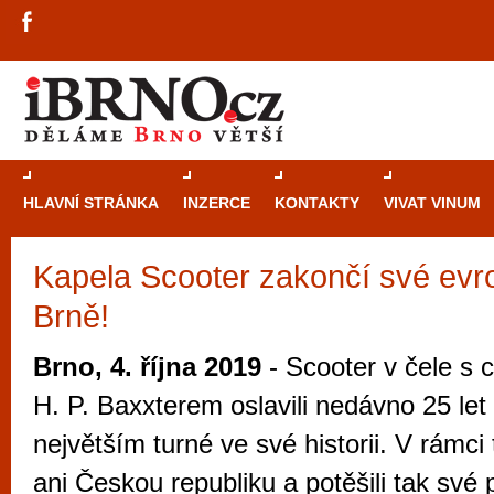
HLAVNÍ STRÁNKA
INZERCE
KONTAKTY
VIVAT VINUM
Kapela Scooter zakončí své evr
Průvodce
kasi
Brně!
Brně: Od rulet
automaty
Brno, 4. října 2019
- Scooter v čele s 
Brno je měs
H. P. Baxxterem oslavili nedávno 25 let
zajímavé p
největším turné ve své historii. V rámci
restaurace, div
ani Českou republiku a potěšili tak své 
Mimo jiné je ale také místem, kde si můžet