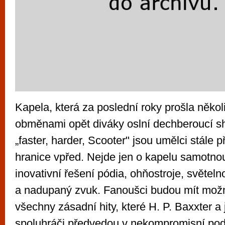
Kapela, která za poslední roky prošla někol
obměnami opět diváky oslní dechberoucí s
„faster, harder, Scooter" jsou umělci stále 
hranice vpřed. Nejde jen o kapelu samotnou
inovativní řešení pódia, ohňostroje, světel
a nadupaný zvuk. Fanoušci budou mít možn
všechny zásadní hity, které H. P. Baxxter a
spoluhráči předvedou v nekompromisní pod