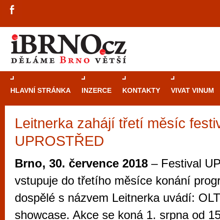
HLAVNÍ STRÁNKA
INZERCE
KONTAKTY
VIVAT VINUM
Leitnerka zahájí třetí měsíc festi
Průvodce
kasi
UPROSTŘED
Brně: Od rulet
automaty
Brno, 30. července 2018
– Festival 
Brno je měs
vstupuje do třetího měsíce konání prog
zajímavé p
dospělé s názvem Leitnerka uvádí: O
restaurace, div
showcase. Akce se koná 1. srpna od 15
Mimo jiné je ale také místem, kde si můžet