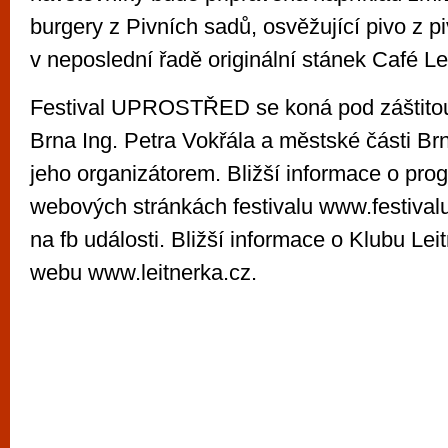
burgery z Pivních sadů, osvěžující pivo z p
v neposlední řadě originální stánek Café Le
Festival UPROSTŘED se koná pod záštitou
Brna Ing. Petra Vokřála a městské části Brn
jeho organizátorem. Bližší informace o pro
webových stránkách festivalu www.festival
na fb události. Bližší informace o Klubu Lei
webu www.leitnerka.cz.