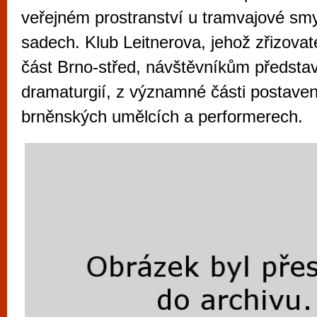
vyzkoušet různé kasinové hry. V neustál
veřejném prostranství u tramvajové s
metropoli naleznete širokou nabídku her o
sadech. Klub Leitnerova, jehož zřizova
po moderní automaty jak pro pravidelné n
část Brno-střed, návštěvníkům představ
příležitostné hráče. V...
dramaturgií, z významné části postave
brněnských umělcích a performerech.