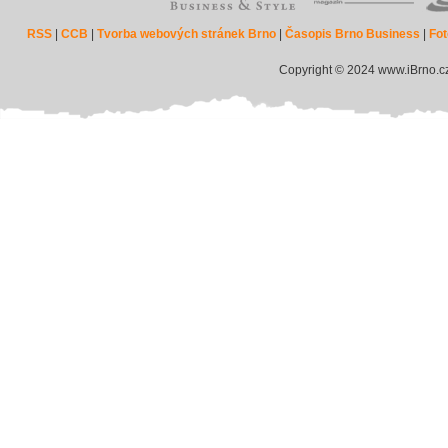
RSS
|
CCB
|
Tvorba webových stránek Brno
|
Časopis Brno Business
|
Fot
Copyright © 2024 www.iBrno.c