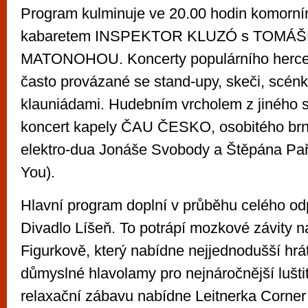
Program kulminuje ve 20.00 hodin komorn
kabaretem INSPEKTOR KLUZÓ s TOMÁ
MATONOHOU. Koncerty populárního herce 
často provázané se stand-upy, skeči, scén
klauniádami. Hudebním vrcholem z jiného
koncert kapely ČAU ČESKO, osobitého br
elektro-dua Jonáše Svobody a Štěpána Pař
You).
Hlavní program doplní v průběhu celého od
Divadlo Líšeň. To potrápí mozkové závity n
Figurkově, který nabídne nejjednodušší hrá
důmyslné hlavolamy pro nejnáročnější lušti
relaxační zábavu nabídne Leitnerka Corner