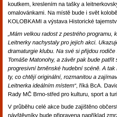
koutkem, kreslením na tašky a leitnerkovs
omalovánkami. Na místě bude i svět kolob
KOLOBKAMI a výstava Historické tajemstv
„Mám velkou radost z pestrého programu, k
Leitnerky nachystaly pro jejich akci. Ukaz
dramaturgie klubu. Na své si přijdou rodiče
Tomáše Matonohy, a závěr pak bude patřit
progresivní brněnské hudební scéně. A tak 
ty, co chtějí originální, rozmanitou a zajímav
Leitnerka ideálním místem“
, říká BcA. Davi
Rady MČ Brno-střed pro kulturu, sport a tu
V průběhu celé akce bude zajištěno občerst
návštěvníky bude připravena například zmrzl