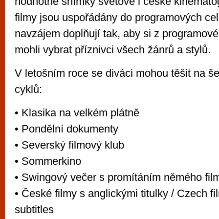
hodnotné snímky světové i české kinematog
filmy jsou uspořádány do programových cel
navzájem doplňují tak, aby si z programové
mohli vybrat příznivci všech žánrů a stylů.
V letošním roce se diváci mohou těšit na 
cyklů:
• Klasika na velkém plátně
• Pondělní dokumenty
• Severský filmový klub
• Sommerkino
• Swingový večer s promítáním němého fil
• České filmy s anglickými titulky / Czech f
subtitles