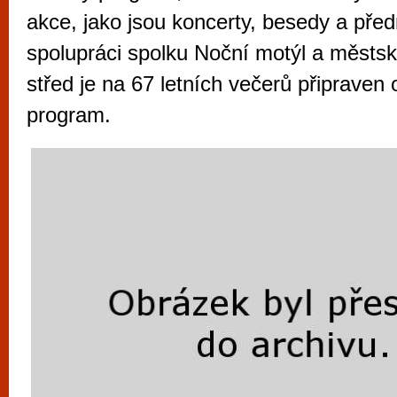
vyzkoušet různé kasinové hry. V neustál
akce, jako jsou koncerty, besedy a pře
metropoli naleznete širokou nabídku her o
spolupráci spolku Noční motýl a městsk
po moderní automaty jak pro pravidelné n
střed je na 67 letních večerů připraven
příležitostné hráče. V...
program.