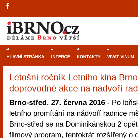
HLAVNÍ STRÁNKA
INZERCE
KONTAKTY
VIVAT VINUM
Letošní ročník Letního kina Brno
Průvodce
kasi
doprovodné akce na nádvoří rad
Brně: Od rulet
automaty
Brno-střed, 27. června 2016
- Po loň
Brno je měs
letního promítání na nádvoří radnice mě
zajímavé p
Brno-střed se na Dominikánskou 2 opět 
restaurace, div
filmový program, tentokrát rozšířený o d
Mimo jiné je ale také místem, kde si můžet