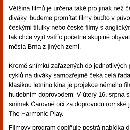
Většina filmů je určena také pro jinak než 
diváky, budeme promítat filmy buďto v pův
českými titulky nebo české filmy s anglickým
tak chce vyjít vstříc početné skupině obyvat
města Brna z jiných zemí.
Kromě snímků zařazených do jednotlivých
cyklů na diváky samozřejmě čeká celá řada 
klasikou letního kina je projekce němého fi
hudebním doprovodem. V úterý 16. srpna s
snímek Čarovné oči za doprovodu romské 
The Harmonic Play.
Filmový program doplňuje pestrá nabídka da