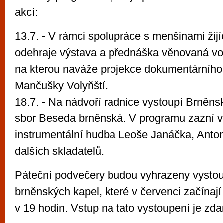
akcí:
13.7. - V rámci spolupráce s menšinami žijí
odehraje výstava a přednáška věnovaná 
na kterou naváže projekce dokumentárního
Mančušky Volyňští.
18.7. - Na nádvoří radnice vystoupí Brněns
sbor Beseda brněnská. V programu zazní v
instrumentální hudba Leoše Janáčka, Anto
dalších skladatelů.
Páteční podvečery budou vyhrazeny vysto
brněnských kapel, které v červenci začínají
v 19 hodin. Vstup na tato vystoupení je zd