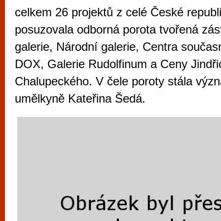
vyzkoušet různé kasinové hry. V neustál
celkem 26 projektů z celé České republi
metropoli naleznete širokou nabídku her o
posuzovala odborná porota tvořená zás
po moderní automaty jak pro pravidelné n
galerie, Národní galerie, Centra souča
příležitostné hráče. V...
DOX, Galerie Rudolfinum a Ceny Jindři
Chalupeckého. V čele poroty stála vý
umělkyně Kateřina Šedá.