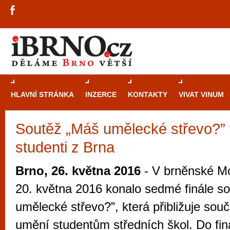
HLAVNÍ STRÁNKA
INZERCE
KONTAKTY
VIVAT VINUM
Soutěž „Máš umělecké střevo?” 
Průvodce
kasi
studenti z Brna
Brně: Od rulet
automaty
Brno, 26. května 2016
- V brněnské Mo
Brno je měs
20. května 2016 konalo sedmé finále s
zajímavé p
umělecké střevo?”, která přibližuje sou
restaurace, div
umění studentům středních škol. Do fin
Mimo jiné je ale také místem, kde si můžet