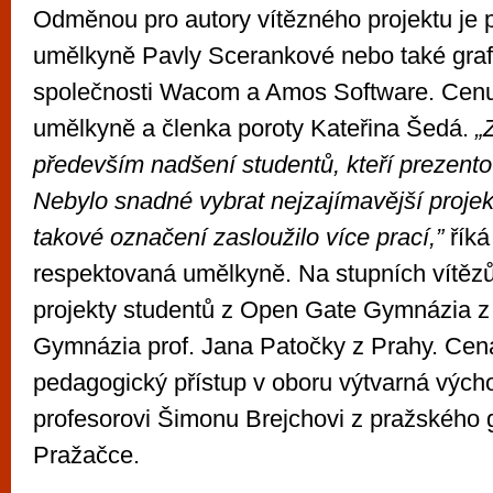
Odměnou pro autory vítězného projektu je 
umělkyně Pavly Scerankové nebo také grafi
společnosti Wacom a Amos Software. Cenu
umělkyně a členka poroty Kateřina Šedá.
„
především nadšení studentů, kteří prezentov
Nebylo snadné vybrat nejzajímavější projek
takové označení zasloužilo více prací,”
říká
respektovaná umělkyně. Na stupních vítězů 
projekty studentů z Open Gate Gymnázia z
Gymnázia prof. Jana Patočky z Prahy. Ce
pedagogický přístup v oboru výtvarná vých
profesorovi Šimonu Brejchovi z pražského
Pražačce.