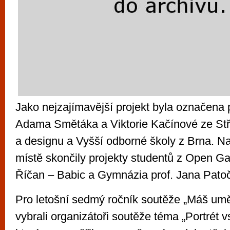
Jako nejzajímavější projekt byla označena 
Adama Smětáka a Viktorie Kačínové ze Stř
a designu a Vyšší odborné školy z Brna. N
místě skončily projekty studentů z Open G
Říčan – Babic a Gymnázia prof. Jana Patoč
Pro letošní sedmý ročník soutěže „Máš umě
vybrali organizátoři soutěže téma „Portrét vs