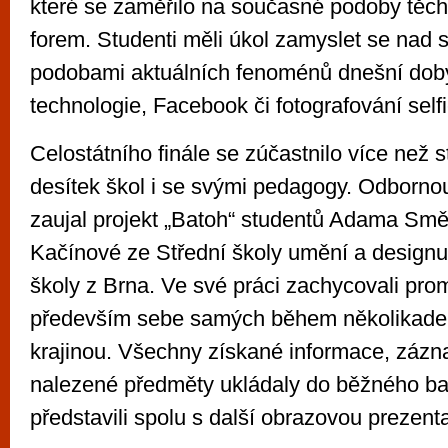
které se zaměřilo na současné podoby těc
forem. Studenti měli úkol zamyslet se nad
podobami aktuálních fenoménů dnešní doby
technologie, Facebook či fotografování selfi
Celostátního finále se zúčastnilo více než s
desítek škol i se svými pedagogy. Odbornou
zaujal projekt „Batoh“ studentů Adama Smět
Kačínové ze Střední školy umění a designu
školy z Brna. Ve své práci zachycovali pro
především sebe samých během několikaden
krajinou. Všechny získané informace, zázn
nalezené předměty ukládaly do běžného bat
představili spolu s další obrazovou prezenta