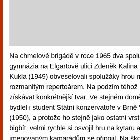
Na chmelové brigádě v roce 1965 dva spolu
gymnázia na Elgartově ulici Zdeněk Kalina 
Kukla (1949) obveselovali spolužáky hrou n
rozmanitým repertoárem. Na podzim téhož 
získávat konkrétnější tvar. Ve stejném dom
bydlel i student Státní konzervatoře v Brně
(1950), a protože ho stejně jako ostatní vrst
bigbít, velmi rychle si osvojil hru na kytaru
jmenovaným kamarádům se připojil. Na škol