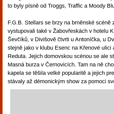
to byly písně od Troggs, Traffic a Moody Bl
F.G.B. Stellars se brzy na brněnské scéně 
vystupovali také v Žabovřeskách v hotelu K
Ševčíků, v Divišově čtvrti u Antoníčka, u 
stejně jako v klubu Esenc na Křenové ulici 
Reduta. Jejich domovskou scénou se ale st
Masná burza v Černovicích. Tam na ně chod
kapela se těšila velké popularitě a jejich p
stávaly až démonickým show za pomoci svě