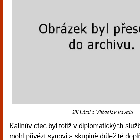
Jiří Látal a Vítězslav Vavrda
Kalinův otec byl totiž v diplomatických slu
mohl přivézt synovi a skupině důležité doplň