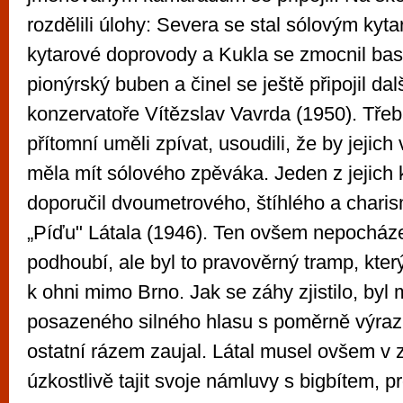
rozdělili úlohy: Severa se stal sólovým kytar
kytarové doprovody a Kukla se zmocnil bas
pionýrský buben a činel se ještě připojil dalš
konzervatoře Vítězslav Vavrda (1950). Třeb
přítomní uměli zpívat, usoudili, že by jejich
měla mít sólového zpěváka. Jeden z jejich
doporučil dvoumetrového, štíhlého a charis
„Píďu" Látala (1946). Ten ovšem nepocháze
podhoubí, ale byl to pravověrný tramp, který
k ohni mimo Brno. Jak se záhy zjistilo, byl
posazeného silného hlasu s poměrně výr
ostatní rázem zaujal. Látal musel ovšem v 
úzkostlivě tajit svoje námluvy s bigbítem, p