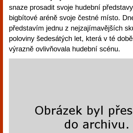
vyzkoušet různé kasinové hry. V neustál
snaze prosadit svoje hudební představy
metropoli naleznete širokou nabídku her o
bigbítové aréně svoje čestné místo. D
po moderní automaty jak pro pravidelné n
představím jednu z nejzajímavějších sk
příležitostné hráče. V...
poloviny šedesátých let, která v té do
výrazně ovlivňovala hudební scénu.