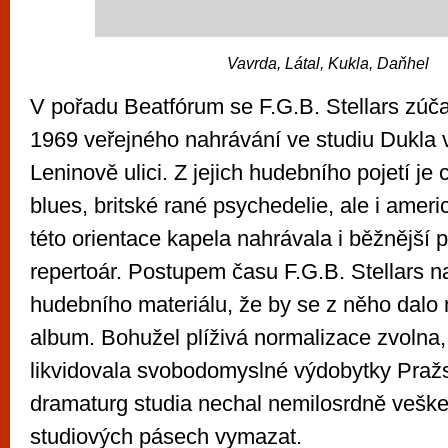
Vavrda, Látal, Kukla, Daňhel
V pořadu Beatfórum se F.G.B. Stellars zúča
1969 veřejného nahrávání ve studiu Dukla v
Leninově ulici. Z jejich hudebního pojetí je c
blues, britské rané psychedelie, ale i ameri
této orientace kapela nahrávala i běžnější 
repertoár. Postupem času F.G.B. Stellars nato
hudebního materiálu, že by se z něho dalo n
album. Bohužel plíživá normalizace zvolna
likvidovala svobodomyslné výdobytky Praž
dramaturg studia nechal nemilosrdně vešk
studiových pásech vymazat.