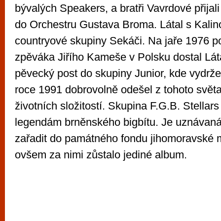
bývalých Speakers, a bratři Vavrdové přija
do Orchestru Gustava Broma. Látal s Kalino
countryové skupiny Sekáči. Na jaře 1976 po
zpěváka Jiřího Kameše v Polsku dostal Lát
pěvecký post do skupiny Junior, kde vydrže
roce 1991 dobrovolně odešel z tohoto světa
životních složitostí. Skupina F.G.B. Stellars
legendám brněnského bigbítu. Je uznávaná 
zařadit do památného fondu jihomoravské m
ovšem za nimi zůstalo jediné album.