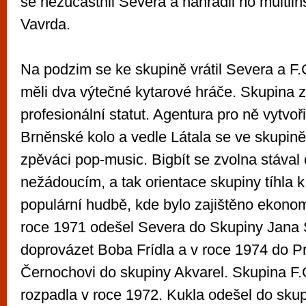
se nezúčastnil Severa a nahradil ho multiin
Vavrda.
Na podzim se ke skupině vrátil Severa a F.G
měli dva výtečné kytarové hráče. Skupina z
profesionální statut. Agentura pro ně vytvoř
Brněnské kolo a vedle Látala se ve skupině
zpěváci pop-music. Bigbít se zvolna stával 
nežádoucím, a tak orientace skupiny tíhla k
populární hudbě, kde bylo zajištěno ekono
roce 1971 odešel Severa do Skupiny Jana
doprovázet Boba Frídla a v roce 1974 do P
Černochovi do skupiny Akvarel. Skupina F.G
rozpadla v roce 1972. Kukla odešel do skup