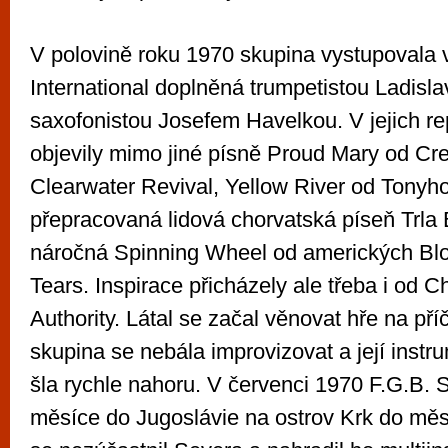
V polovině roku 1970 skupina vystupovala 
International doplněná trumpetistou Ladis
saxofonistou Josefem Havelkou. V jejich re
objevily mimo jiné písně Proud Mary od C
Clearwater Revival, Yellow River od Tonyho
přepracovaná lidová chorvatská píseň Trla
náročná Spinning Wheel od amerických Bl
Tears. Inspirace přicházely ale třeba i od C
Authority. Látal se začal věnovat hře na pří
skupina se nebála improvizovat a její instr
šla rychle nahoru. V červenci 1970 F.G.B. Ste
měsíce do Jugoslávie na ostrov Krk do měs