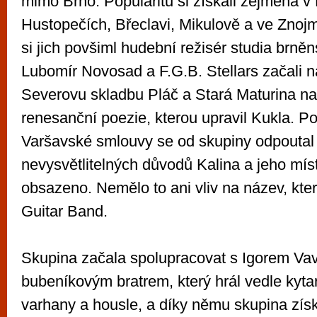
mimo Brno. Popularitu si získali zejména v 
Hustopečích, Břeclavi, Mikulově a ve Znoj
si jich povšiml hudební režisér studia brně
Lubomír Novosad a F.G.B. Stellars začali n
Severovu skladbu Pláč a Stará Maturina na
renesanční poezie, kterou upravil Kukla. Po
Varšavské smlouvy se od skupiny odpoutal
nevysvětlitelných důvodů Kalina a jeho mís
obsazeno. Nemělo to ani vliv na název, kter
Guitar Band.
Skupina začala spolupracovat s Igorem Va
bubeníkovým bratrem, který hrál vedle kytar
varhany a housle, a díky němu skupina zís