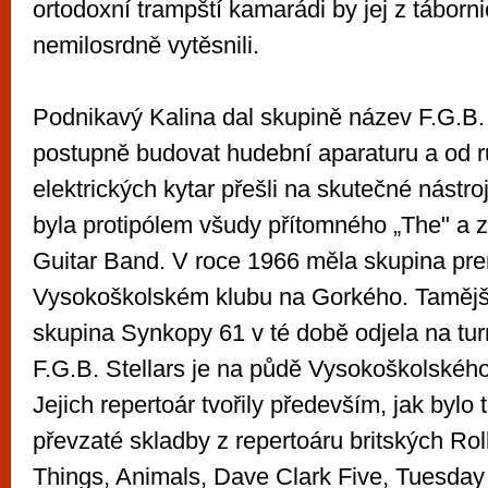
ortodoxní trampští kamarádi by jej z táborn
nemilosrdně vytěsnili.
Podnikavý Kalina dal skupině název F.G.B. S
postupně budovat hudební aparaturu a od 
elektrických kytar přešli na skutečné nástro
byla protipólem všudy přítomného „The" a 
Guitar Band. V roce 1966 měla skupina pre
Vysokoškolském klubu na Gorkého. Taměj
skupina Synkopy 61 v té době odjela na tu
F.G.B. Stellars je na půdě Vysokoškolského 
Jejich repertoár tvořily především, jak bylo
převzaté skladby z repertoáru britských Rol
Things, Animals, Dave Clark Five, Tuesday 