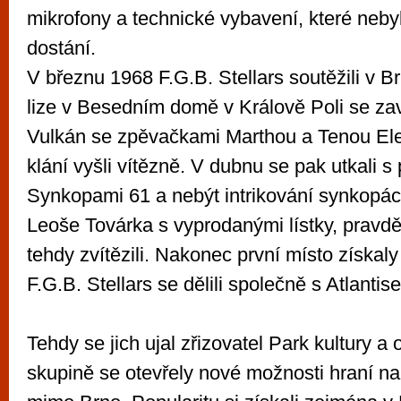
mikrofony a technické vybavení, které neby
dostání.
V březnu 1968 F.G.B. Stellars soutěžili v 
lize v Besedním domě v Králově Poli se z
Vulkán se zpěvačkami Marthou a Tenou Elef
klání vyšli vítězně. V dubnu se pak utkali s
Synkopami 61 a nebýt intrikování synkop
Leoše Továrka s vyprodanými lístky, pravd
tehdy zvítězili. Nakonec první místo získal
F.G.B. Stellars se dělili společně s Atlanti
Tehdy se jich ujal zřizovatel Park kultury a
skupině se otevřely nové možnosti hraní na 