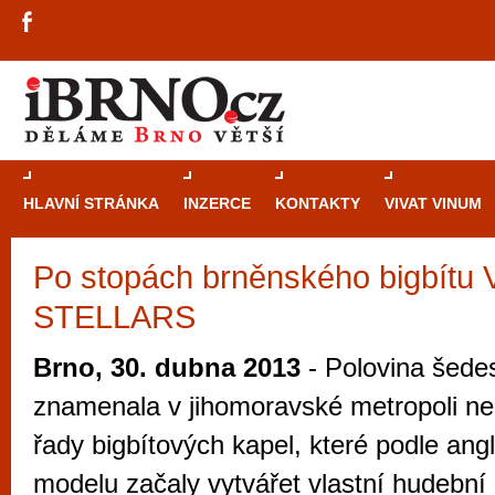
HLAVNÍ STRÁNKA
INZERCE
KONTAKTY
VIVAT VINUM
Po stopách brněnského bigbítu V
Průvodce
kasi
STELLARS
Brně: Od rulet
automaty
Brno, 30. dubna 2013
- Polovina šedes
Brno je měs
znamenala v jihomoravské metropoli ne
zajímavé p
řady bigbítových kapel, které podle an
restaurace, div
modelu začaly vytvářet vlastní hudební 
Mimo jiné je ale také místem, kde si můžet