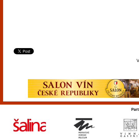
V
Part