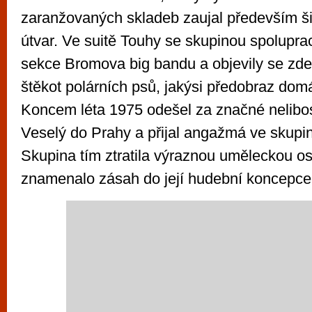
zaranžovaných skladeb zaujal především ši
útvar. Ve suitě Touhy se skupinou spolupr
sekce Bromova big bandu a objevily se zde 
štěkot polárních psů, jakýsi předobraz dom
Koncem léta 1975 odešel za značné nelibos
Veselý do Prahy a přijal angažmá ve skupi
Skupina tím ztratila výraznou uměleckou o
znamenalo zásah do její hudební koncepce