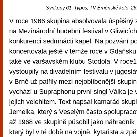
Synkopy 61, Typos, TV Brněnské kolo, 26.
V roce 1966 skupina absolvovala úspěšný 
na Mezinárodní hudební festival v Gliwicích,
konkurenci sedmnácti kapel. Na pozvání p
koncertovala ještě v témže roce v Gdaňsku 
také ve varšavském klubu Stodola. V roce
vystoupily na divadelním festivalu v jugos
v Brně už patřily mezi nejoblíbenější skupin
vychází u Supraphonu první singl Válka je vů
jejich velehitem. Text napsal kamarád skup
Jemelka, který s Veselým často spolupraco
až 1968 ve skupině působil jako náhradník
který byl v té době na vojně, kytarista a z