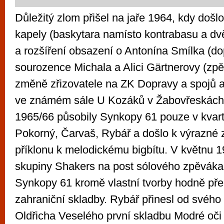
Důležitý zlom přišel na jaře 1964, kdy došlo 
kapely (baskytara namísto kontrabasu a dvě
a rozšíření obsazení o Antonína Smílka (do
sourozence Michala a Alici Gärtnerovy (zpě
změně zřizovatele na ZK Dopravy a spojů 
ve známém sále U Kozáků v Žabovřeskách
1965/66 působily Synkopy 61 pouze v kvar
Pokorný, Čarvaš, Rybář a došlo k výrazné 
příklonu k melodickému bigbítu. V květnu 1
skupiny Shakers na post sólového zpěváka
Synkopy 61 kromě vlastní tvorby hodně př
zahraniční skladby. Rybář přinesl od svého
Oldřicha Veselého první skladbu Modré oči