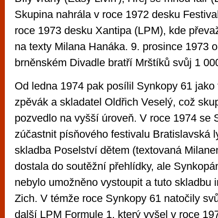
Skupina nahrála v roce 1972 desku Festival
roce 1973 desku Xantipa (LPM), kde převažu
na texty Milana Hanáka. 9. prosince 1973 
brněnském Divadle bratří Mrštíků svůj 1 000
Od ledna 1974 pak posílil Synkopy 61 jako 
zpěvák a skladatel Oldřich Veselý, což sk
pozvedlo na vyšší úroveň. V roce 1974 se 
zúčastnit písňového festivalu Bratislavská 
skladba Poselství dětem (textovaná Mila
dostala do soutěžní přehlídky, ale Synkop
nebylo umožněno vystoupit a tuto skladbu i
Zich. V témže roce Synkopy 61 natočily svů
další LPM Formule 1, který vyšel v roce 19