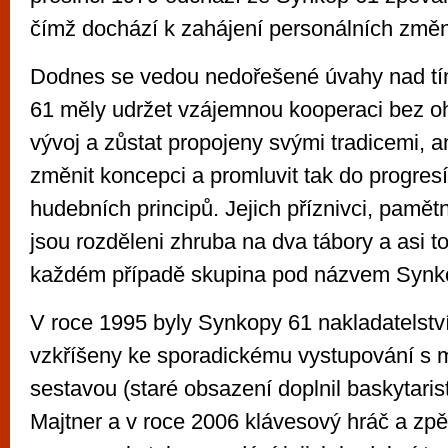
čímž dochází k zahájení personálních změn 
Dodnes se vedou nedořešené úvahy nad tí
61 měly udržet vzájemnou kooperaci bez oh
vývoj a zůstat propojeny svými tradicemi, 
změnit koncepci a promluvit tak do progres
hudebních principů. Jejich příznivci, pamět
jsou rozděleni zhruba na dva tábory a asi to
každém případě skupina pod názvem Synko
V roce 1995 byly Synkopy 61 nakladatelst
vzkříšeny ke sporadickému vystupování s
sestavou (staré obsazení doplnil baskytari
Majtner a v roce 2006 klávesový hráč a zp