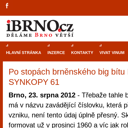
HLAVNÍ STRÁNKA
INZERCE
KONTAKTY
VIVAT VINUM
Po stopách brněnského big bítu I
Průvodce
kasi
SYNKOPY 61
Brně: Od rulet
automaty
Brno, 23. srpna 2012
- Třebaže tahle 
Brno je měs
má v názvu zavádějící číslovku, která p
zajímavé p
vzniku, není tento údaj úplně přesný. S
restaurace, div
formovat už v prosinci 1960 a víc jak r
Mimo jiné je ale také místem, kde si můžet