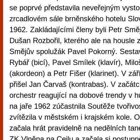
vyzkoušet různé kasinové hry. V neustál
se poprvé představila neveřejným vyst
metropoli naleznete širokou nabídku her o
zrcadlovém sále brněnského hotelu Slo
po moderní automaty jak pro pravidelné n
1962. Zakládajícími členy byli Petr Směj
příležitostné hráče. V...
Dušan Rozbořil, kterého ale na housle 
Smějův spolužák Pavel Pokorný. Sestavu 
Rybář (bicí), Pavel Smílek (klavír), Mil
(akordeon) a Petr Fišer (klarinet). V zá
přišel Jan Čarvaš (kontrabas). V začátcí
orchestr reagující na dobové trendy v 
na jaře 1962 zúčastnila Soutěže tvořivo
zvítězila v městském i krajském kole. O
začala hrát pravidelně na nedělních tan
ZK Vlněna na Cejlu a začala si postupn