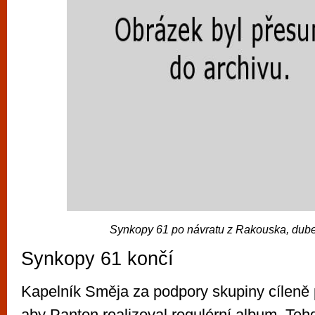
Synkopy 61 po návratu z Rakouska, dub
Synkopy 61 končí
Kapelník Směja za podpory skupiny cíleně 
aby Panton realizoval regulérní album. Tehd