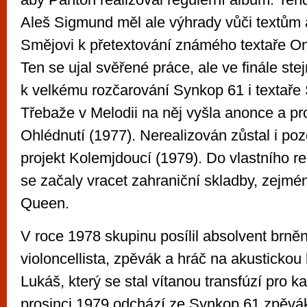
Aleš Sigmund měl ale výhrady vůči textům 
Smějovi k přetextování známého textaře O
Ten se ujal svěřené práce, ale ve finále stej
k velkému rozčarování Synkop 61 i textaře
Třebaže v Melodii na něj vyšla anonce a pr
Ohlédnutí (1977). Nerealizován zůstal i poz
projekt Kolemjdoucí (1979). Do vlastního r
se začaly vracet zahraniční skladby, zejmé
Queen.
V roce 1978 skupinu posílil absolvent brně
violoncellista, zpěvák a hráč na akustickou 
Lukáš, který se stal vítanou transfúzí pro ka
prosinci 1979 odchází ze Synkop 61 zpěvák