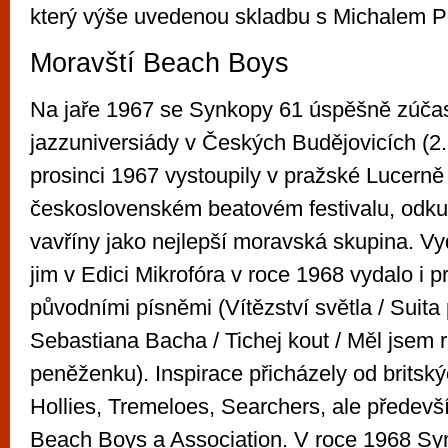
který výše uvedenou skladbu s Michalem P
Moravští Beach Boys
Na jaře 1967 se Synkopy 61 úspěšně zúčast
jazzuniversiády v Českých Budějovicích (2.
prosinci 1967 vystoupily v pražské Lucerně 
československém beatovém festivalu, odku
vavříny jako nejlepší moravská skupina. Vy
jim v Edici Mikrofóra v roce 1968 vydalo i 
původními písněmi (Vítězství světla / Suit
Sebastiana Bacha / Tichej kout / Měl jsem 
peněženku). Inspirace přicházely od britský
Hollies, Tremeloes, Searchers, ale předev
Beach Boys a Association. V roce 1968 Sy