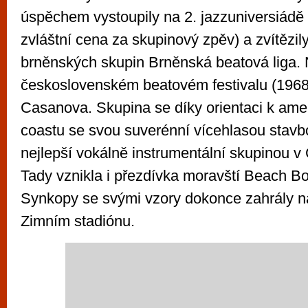
úspěchem vystoupily na 2. jazzuniversiádě 
zvláštní cena za skupinový zpěv) a zvítězily
brněnských skupin Brněnská beatová liga. 
československém beatovém festivalu (1968) 
Casanova. Skupina se díky orientaci k am
coastu se svou suverénní vícehlasou stavbo
nejlepší vokálně instrumentální skupinou 
Tady vznikla i přezdívka moravští Beach Bo
Synkopy se svými vzory dokonce zahrály 
Zimním stadiónu.