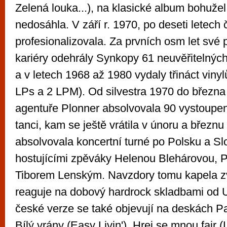
Zelená louka...), na klasické album bohužel
nedosáhla. V září r. 1970, po deseti letech č
profesionalizovala. Za prvních osm let své 
kariéry odehrály Synkopy 61 neuvěřitelnýc
a v letech 1968 až 1980 vydaly třináct vinyl
LPs a 2 LPM). Od silvestra 1970 do března
agentuře Plonner absolvovala 90 vystoupe
tanci, kam se ještě vrátila v únoru a březn
absolvovala koncertní turné po Polsku a S
hostujícími zpěváky Helenou Blehárovou, 
Tiborem Lenským. Navzdory tomu kapela zvo
reaguje na dobový hardrock skladbami od U
české verze se také objevují na deskách Pa
Bílý vrány (Easy Livin'), Hrej se mnou fair (