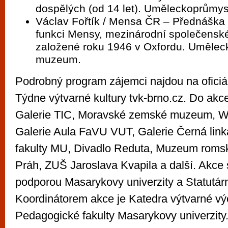
dospělých (od 14 let). Uměleckoprům
Václav Fořtík / Mensa ČR – Přednáška
funkci Mensy, mezinárodní společensk
založené roku 1946 v Oxfordu. Uměle
muzeum.
Podrobný program zájemci najdou na oficiá
Týdne výtvarné kultury tvk-brno.cz. Do akce
Galerie TIC, Moravské zemské muzeum, Wa
Galerie Aula FaVU VUT, Galerie Černá lin
fakulty MU, Divadlo Reduta, Muzeum romsk
Práh, ZUŠ Jaroslava Kvapila a další. Akce
podporou Masarykovy univerzity a Statutár
Koordinátorem akce je Katedra výtvarné v
Pedagogické fakulty Masarykovy univerzity