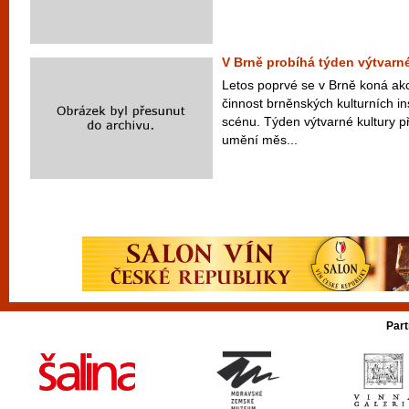
V Brně probíhá týden výtvarné
Letos poprvé se v Brně koná akc
činnost brněnských kulturních ins
scénu. Týden výtvarné kultury p
umění měs...
Part