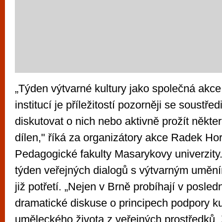
„Týden výtvarné kultury jako společná akc
institucí je příležitostí pozorněji se soustřed
diskutovat o nich nebo aktivně prožít někter
dílen," říká za organizátory akce Radek Ho
Pedagogické fakulty Masarykovy univerzity.
týden veřejných dialogů s výtvarným uměn
již potřetí. „Nejen v Brně probíhají v posle
dramatické diskuse o principech podpory kul
uměleckého života z veřejných prostředků.