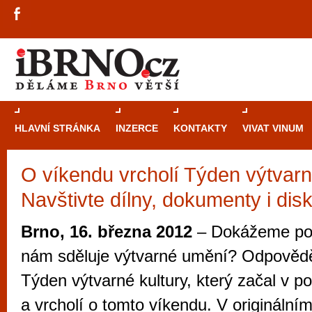
HLAVNÍ STRÁNKA
INZERCE
KONTAKTY
VIVAT VINUM
O víkendu vrcholí Týden výtvarné
Průvodce
kasi
Navštivte dílny, dokumenty i dis
Brně: Od rulet
automaty
Brno, 16. března 2012
– Dokážeme poz
Brno je měs
nám sděluje výtvarné umění? Odpovědě
zajímavé p
Týden výtvarné kultury, který začal v p
restaurace, div
a vrcholí o tomto víkendu. V origináln
Mimo jiné je ale také místem, kde si můžet