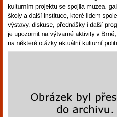
vyzkoušet různé kasinové hry. V neustál
kulturním projektu se spojila muzea, ga
metropoli naleznete širokou nabídku her o
školy a další instituce, které lidem spol
po moderní automaty jak pro pravidelné n
výstavy, diskuse, přednášky i další pr
příležitostné hráče. V...
je upozornit na výtvarné aktivity v Brně
na některé otázky aktuální kulturní poli