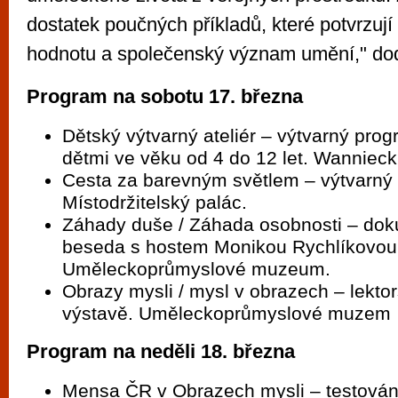
dostatek poučných příkladů, které potvrzují
hodnotu a společenský význam umění," do
Program na sobotu 17. března
Dětský výtvarný ateliér – výtvarný prog
dětmi ve věku od 4 do 12 let. Wannieck
Cesta za barevným světlem – výtvarný at
Místodržitelský palác.
Záhady duše / Záhada osobnosti – dok
beseda s hostem Monikou Rychlíkovou
Uměleckoprůmyslové muzeum.
Obrazy mysli / mysl v obrazech – lekto
výstavě. Uměleckoprůmyslové muzem
Program na neděli 18. března
Mensa ČR v Obrazech mysli – testování I