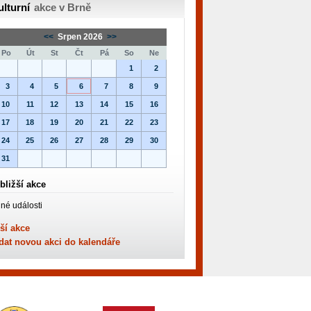
ulturní
akce v Brně
<<
Srpen 2026
>>
Po
Út
St
Čt
Pá
So
Ne
1
2
3
4
5
6
7
8
9
10
11
12
13
14
15
16
17
18
19
20
21
22
23
24
25
26
27
28
29
30
31
bližší akce
né události
ší akce
dat novou akci do kalendáře