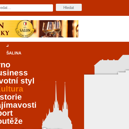
ŠALINA
rno
usiness
votní styl
ultura
storie
jímavosti
port
outěže