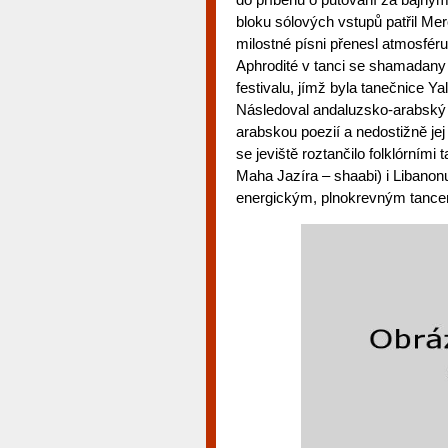
bloku sólových vstupů patřil Merc
milostné písni přenesl atmosfér
Aphrodité v tanci se shamadany 
festivalu, jímž byla tanečnice Ya
Následoval andaluzsko-arabský
arabskou poezií a nedostižně jej 
se jeviště roztančilo folklórním
Maha Jazíra – shaabi) i Libanonu
energickým, plnokrevným tancem