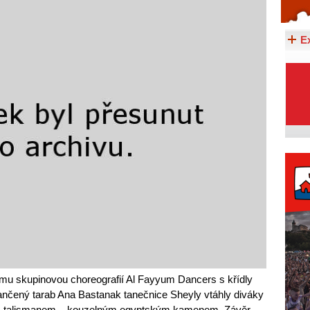
Celý článek...
E
mu skupinovou choreografií Al Fayyum Dancers s křídly
atančený tarab Ana Bastanak tanečnice Sheyly vtáhly diváky
ým talismanem – kouzelným egyptským kamenem. Závěr