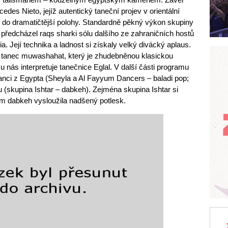
edes Nieto, jejíž autentický taneční projev v orientální
u do dramatičtější polohy. Standardně pěkný výkon skupiny
předcházel raqs sharki sólu dalšího ze zahraničních hostů
lia. Její technika a ladnost si získaly velký divácký aplaus.
 tanec muwashahat, který je zhudebněnou klasickou
u nás interpretuje tanečnice Eglal. V další části programu
i tanci z Egypta (Sheyla a Al Fayyum Dancers – baladi pop;
 (skupina Ishtar – dabkeh). Zejména skupina Ishtar si
 dabkeh vysloužila nadšený potlesk.