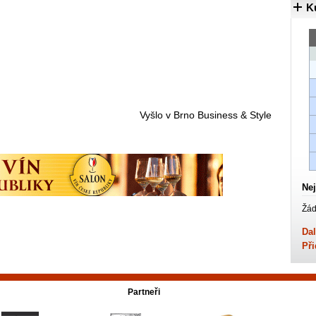
K
Vyšlo v Brno Business & Style
Nej
Žád
Dal
Při
Partneři