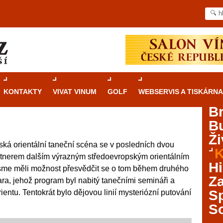
KONTAKTY
VIVAT VINUM
GOLF
WEBSERVIS A TISKÁRNA
B
B
Průvodce
kasinovými hrami v Brně: Od
Ži
rulety po video automaty
ská orientální taneční scéna se v posledních dvou
K
rtnerem dalším výrazným středoevropským orientálním
Brno je městem známým pro zajímavé památky, skvělé
Hi
 jsme měli možnost přesvědčit se o tom během druhého
restaurace, divadla a univerzity. Mimo jiné je ale také
Za
ara, jehož program byl nabitý tanečními semináři a
místem, kde si můžete legálně a bezpečně vyzkoušet
různé kasinové hry. V neustále kvetoucí moravské
S
entu. Tentokrát bylo dějovou linií mysteriózní putování
metropoli naleznete širokou nabídku her od klasické
S
rulety až po moderní automaty jak pro pravidelné
ráče. V...