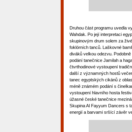
Druhou část programu uvedla vy
Wahdak. Po její interpretaci eg
skupinovým drum solem za živéh
foklórních tanců. Laškovné bamb
diváků velkou odezvu. Podobně 
podání tanečnice Jamilah a haga
čtvrthodinové vystoupení tradič
další z významných hostů večer
tanec egyptských cikánů z oblas
méně známém podání s činelkam
vystoupení hlavního hosta festiv
úžasné české tanečnice mezinár
Skupina Al Fayyum Dancers s tan
energií a barvami sršící závěr v