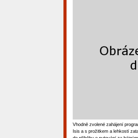
Vhodně zvolené zahájení progra
Isis a s prožitkem a lehkostí z
do příběhu o putování za bájn