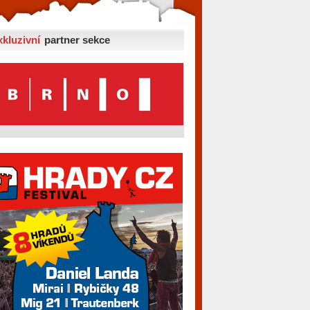
xkluzivní
partner sekce