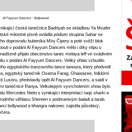
Al Fayyum Dancers - Bollywood
nikající česká tanečnice Badriyah se skladbou Ya Msafer
yptské milostné písně ovládla pódium skupina Sahar se
o doprovodu bubeníka Míry Čipery a poté svěží blok
outi v podání Al Fayyum Dancers mělo i díky vtipu u
nadšeně přijalo obecenstvo tanec melaya leff ve svádivém
llu v podání Al Fayyum Dancers. Veliký ohlas vzbudilo
ního egyptského tranzovního tance tanoura, který předvedl
a, egyptský tanečník Osama Farag. Ghawazee, folklórní
ti Luxoru, představily opět Al Fayyum Dancers, a saidi v
i tanečnice Ranya. Velkolepým vyvrcholením show bylo
alu Mercedes Nieto s vynikající interpretací raqs sharki a
odního věhlasu Shereen s podmanivým baladi a tarab.
ci bollywood a bhangra nakonec zajistila působivý,
ečera.