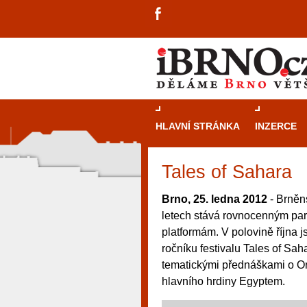
HLAVNÍ STRÁNKA
INZERCE
Tales of Sahara
Brno, 25. ledna 2012
- Brněn
letech stává rovnocenným pa
platformám. V polovině října
ročníku festivalu Tales of Sah
tematickými přednáškami o Ori
hlavního hrdiny Egyptem.
návštěvníky, tak pro příležitostné h