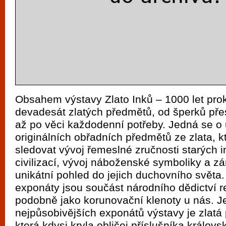
Obsahem výstavy Zlato Inků – 1000 let prokl
devadesát zlatých předmětů, od šperků pře
až po věci každodenní potřeby. Jedná se o 
originálních obřadních předmětů ze zlata, 
sledovat vývoj řemeslné zručnosti starých 
civilizací, vývoj náboženské symboliky a z
unikátní pohled do jejich duchovního světa
exponáty jsou součást národního dědictví r
podobně jako korunovační klenoty u nás. J
nejpůsobivějších exponátů výstavy je zlatá
která kdysi kryla obličej příslušníka královs