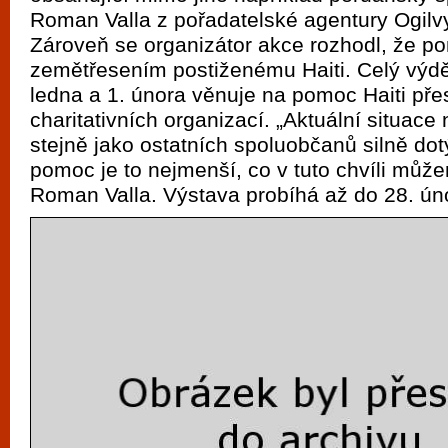
vyzkoušet různé kasinové hry. V neustál
Roman Valla z pořadatelské agentury Ogi
metropoli naleznete širokou nabídku her o
Zároveň se organizátor akce rozhodl, že 
po moderní automaty jak pro pravidelné n
zemětřesením postiženému Haiti. Celý výdě
ledna a 1. února věnuje na pomoc Haiti pře
příležitostné hráče. V...
charitativních organizací. „Aktuální situace 
stejně jako ostatních spoluobčanů silně dot
pomoc je to nejmenší, co v tuto chvíli může
Roman Valla. Výstava probíhá až do 28. ún