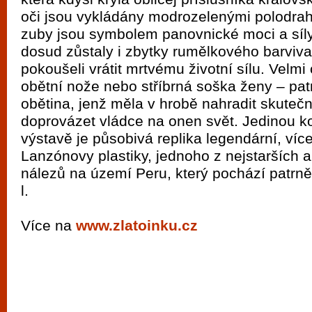
oči jsou vykládány modrozelenými polodrah
zuby jsou symbolem panovnické moci a síl
dosud zůstaly i zbytky rumělkového barviva,
pokoušeli vrátit mrtvému životní sílu. Velmi 
obětní nože nebo stříbrná soška ženy – pat
obětina, jenž měla v hrobě nahradit skuteč
doprovázet vládce na onen svět. Jedinou ko
výstavě je působivá replika legendární, víc
Lanzónovy plastiky, jednoho z nejstarších 
nálezů na území Peru, který pochází patrně 
l.
Více na
www.zlatoinku.cz