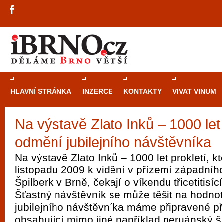
HLAVNÍ STRÁNKA
INZERCE
KONTAKTY
VIVAT VINUM
Na výstavě Zlato Inků – 1000 let 
Průvodce
kasi
odmění jubilejního návštěvníka
Brně: Od rulet
automaty
Na výstavě Zlato Inků – 1000 let prokletí, kt
listopadu 2009 k vidění v přízemí západního
Brno je měs
Špilberk v Brně, čekají o víkendu třicetitisí
zajímavé p
Šťastný návštěvník se může těšit na hodnot
restaurace, div
jubilejního návštěvníka máme připravené p
Mimo jiné je ale také místem, kde si můžet
obsahující mimo jiné například peruánský š