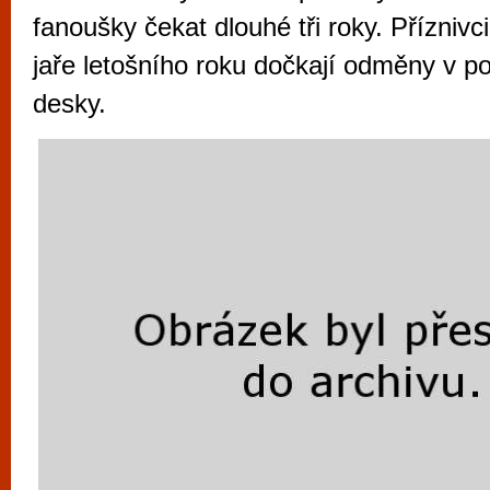
vyzkoušet různé kasinové hry. V neustál
fanoušky čekat dlouhé tři roky. Příznivci
metropoli naleznete širokou nabídku her o
jaře letošního roku dočkají odměny v 
po moderní automaty jak pro pravidelné n
desky.
příležitostné hráče. V...