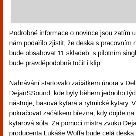
Podrobné informace o novince jsou zatím ut
nám podařilo zjistit, že deska s pracovním
bude obsahovat 11 skladeb, s pilotním sin
bude pravděpodobně točit i klip.
Nahrávání startovalo začátkem února v Deb
DejanSSound, kde byly během jednoho týd
nástroje, basová kytara a rytmické kytary. 
pokračovat začátkem března, kdy dojde na 
kytarová sóla. Za pomoci mistra zvuku Dej
producenta Lukáše Woffa bude celá deska 