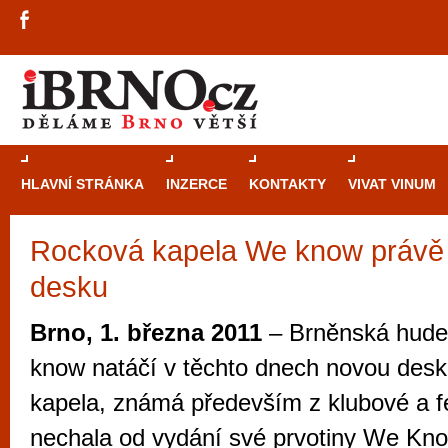
HLAVNÍ STRÁNKA
INZERCE
KONTAKTY
VIVAT VINUM
Rocková kapela We know právě 
Průvodce
kasi
desku
Brně: Od rulet
automaty
Brno, 1. března 2011
– Brněnská hude
Brno je měs
know natáčí v těchto dnech novou des
zajímavé p
kapela, známá především z klubové a fe
restaurace, div
nechala od vydání své prvotiny We Kn
Mimo jiné je ale také místem, kde si můžet