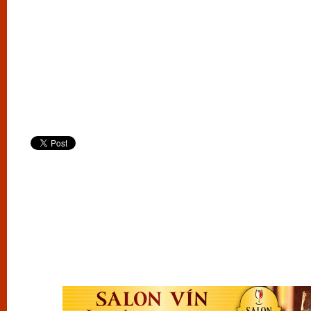
vyzkoušet různé kasinové hry. V neustál
metropoli naleznete širokou nabídku her o
po moderní automaty jak pro pravidelné n
příležitostné hráče. V...