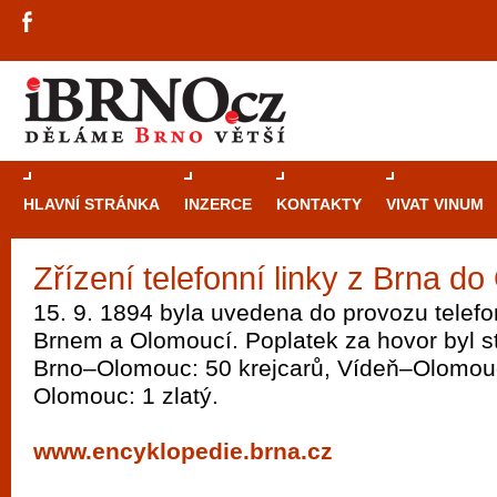
HLAVNÍ STRÁNKA
INZERCE
KONTAKTY
VIVAT VINUM
Zřízení telefonní linky z Brna d
Průvodce
kasi
15. 9. 1894 byla uvedena do provozu telefo
Brně: Od rulet
Brnem a Olomoucí. Poplatek za hovor byl s
automaty
Brno–Olomouc: 50 krejcarů, Vídeň–Olomouc:
Olomouc: 1 zlatý.
Brno je měs
zajímavé p
www.encyklopedie.brna.cz
restaurace, div
Mimo jiné je ale také místem, kde si můžet