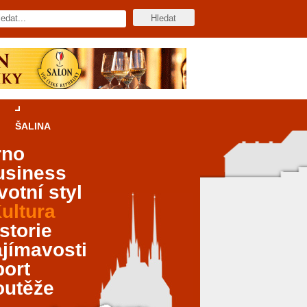
ŠALINA
rno
usiness
votní styl
ultura
storie
jímavosti
port
outěže