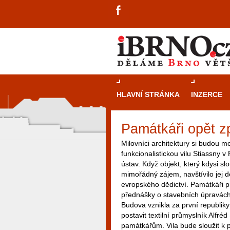
HLAVNÍ STRÁNKA
INZERCE
Památkáři opět zp
Milovníci architektury si budou m
funkcionalistickou vilu Stiassny 
ústav. Když objekt, který kdysi slou
mimořádný zájem, navštívilo jej d
evropského dědictví. Památkáři p
přednášky o stavebních úpravách 
Budova vznikla za první republiky
postavit textilní průmyslník Alfréd
památkářům. Vila bude sloužit k 
návštěvníky, tak pro příležitostné h