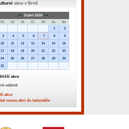
ulturní
akce v Brně
<<
Srpen 2026
>>
Po
Út
St
Čt
Pá
So
Ne
1
2
3
4
5
6
7
8
9
10
11
12
13
14
15
16
17
18
19
20
21
22
23
24
25
26
27
28
29
30
31
bližší akce
né události
ší akce
dat novou akci do kalendáře