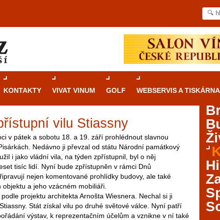
KONTAKTY
VIVAT VINUM
GOLF
WEBSERVIS A TISKÁRNA
B
řístupní vilu Stiassny
B
Průvodce
kasinovými hrami v Brně: Od
Ži
rulety po video automaty
oci v pátek a sobotu 18. a 19. září prohlédnout slavnou
v Pisárkách. Nedávno ji převzal od státu Národní památkový
K
žil i jako vládní vila, na týden zpřístupnil, byl o něj
Brno je městem známým pro zajímavé památky, skvělé
Hi
eset tisíc lidí. Nyní bude zpřístupněn v rámci Dnů
restaurace, divadla a univerzity. Mimo jiné je ale také
Za
řipravují nejen komentované prohlídky budovy, ale také
místem, kde si můžete legálně a bezpečně vyzkoušet
objektu a jeho vzácném mobiliáři.
různé kasinové hry. V neustále kvetoucí moravské
S
 podle projektu architekta Arnošta Wiesnera. Nechal si ji
metropoli naleznete širokou nabídku her od klasické
S
 Stiassny. Stát získal vilu po druhé světové válce. Nyní patří
rulety až po moderní automaty jak pro pravidelné
pořádání výstav, k reprezentačním účelům a vznikne v ní také
ráče. V...