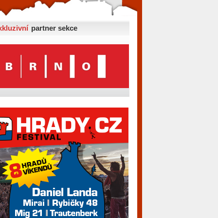
xkluzivní
partner sekce