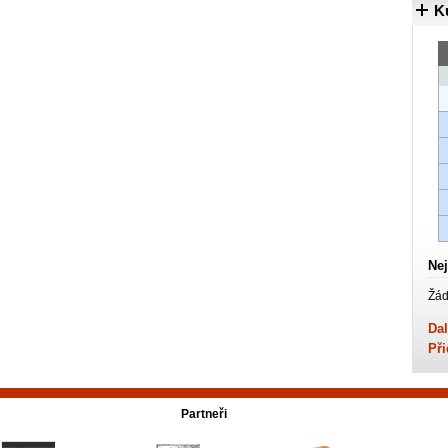
K
Nej
Žád
Dal
Při
Partneři