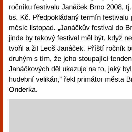
vyzkoušet různé kasinové hry. V neustál
ročníku festivalu Janáček Brno 2008, tj.
metropoli naleznete širokou nabídku her o
tis. Kč. Předpokládaný termín festivalu 
po moderní automaty jak pro pravidelné n
měsíc listopad. „Janáčkův festival do Br
příležitostné hráče. V...
jinde by takový festival měl být, když n
tvořil a žil Leoš Janáček. Příští ročník 
druhým s tím, že jeho stoupající tende
Janáčkových děl ukazuje na to, jaký by
hudební velikán,“ řekl primátor města
Onderka.