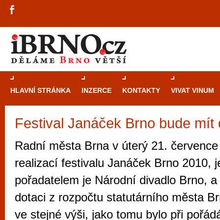
HLAVNÍ STRÁNKA
INZERCE
KONTAKTY
VIVAT VINUM
Festival Janáček Brno bude mít 
Průvodce
kasi
Brně: Od rulet
Radní města Brna v úterý 21. července 
automaty
realizací festivalu Janáček Brno 2010, 
Brno je měs
pořadatelem je Národní divadlo Brno, a p
zajímavé p
dotaci z rozpočtu statutárního města B
restaurace, div
ve stejné výši, jako tomu bylo při pořád
Mimo jiné je ale také místem, kde si můžet