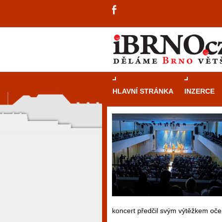
HLAVNÍ STRÁNKA
INZERCE
koncert předčil svým výtěžkem oče
návštěvníky, tak pro příležitostné h