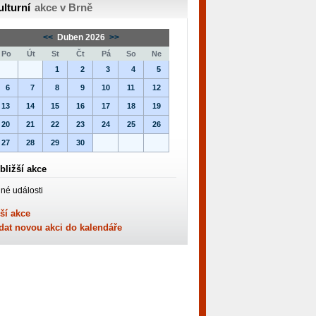
ulturní
akce v Brně
<<
Duben 2026
>>
Po
Út
St
Čt
Pá
So
Ne
1
2
3
4
5
6
7
8
9
10
11
12
13
14
15
16
17
18
19
20
21
22
23
24
25
26
27
28
29
30
bližší akce
né události
ší akce
dat novou akci do kalendáře