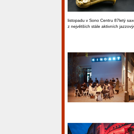
listopadu v Sono Centru 87letý saxo
z největších stále aktivních jazzov