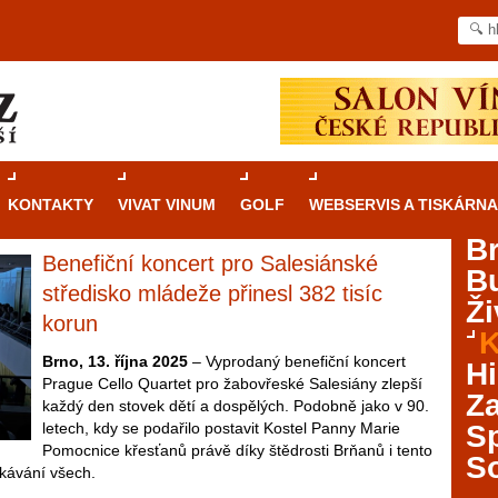
KONTAKTY
VIVAT VINUM
GOLF
WEBSERVIS A TISKÁRNA
B
Benefiční koncert pro Salesiánské
B
Průvodce
kasinovými hrami v Brně: Od
středisko mládeže přinesl 382 tisíc
Ži
rulety po video automaty
korun
K
Brno je městem známým pro zajímavé památky, skvělé
Brno, 13. října 2025
– Vyprodaný benefiční koncert
Hi
restaurace, divadla a univerzity. Mimo jiné je ale také
Prague Cello Quartet pro žabovřeské Salesiány zlepší
Za
místem, kde si můžete legálně a bezpečně vyzkoušet
každý den stovek dětí a dospělých. Podobně jako v 90.
různé kasinové hry. V neustále kvetoucí moravské
letech, kdy se podařilo postavit Kostel Panny Marie
S
metropoli naleznete širokou nabídku her od klasické
Pomocnice křesťanů právě díky štědrosti Brňanů i tento
S
rulety až po moderní automaty jak pro pravidelné
kávání všech.
ráče. V...