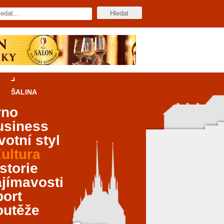
ŠALINA
rno
usiness
votní styl
ultura
storie
jímavosti
port
outěže