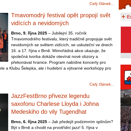
Celý článek...
Celý článek...
Tmavomodrý festival opět propojí svět
E
vidících a nevidomých
Brno, 9. října 2025
– Jubilejní 35. ročník
Tmavomodrého festivalu, který tradičně propojuje svět
nevidomých se světem vidících, se uskuteční ve dnech
16. a 17. října v Brně. Mimořádná akce ukazuje, že
společná tvorba dokáže otevírat nové obzory a
překonávat hranice. Program nabídne koncerty pro
ele a Klubu Šelepka, ale i hudební a výtvarné workshopy pro
Celý článek...
JazzFestBrno přiveze legendu
saxofonu Charlese Lloyda i Johna
Medeskiho do vily Tugendhat
Brno, 6. října 2025
– Jak předejít podzimním splínům?
Být v Brně a chodit na prvotřídní jazz! 5. října v