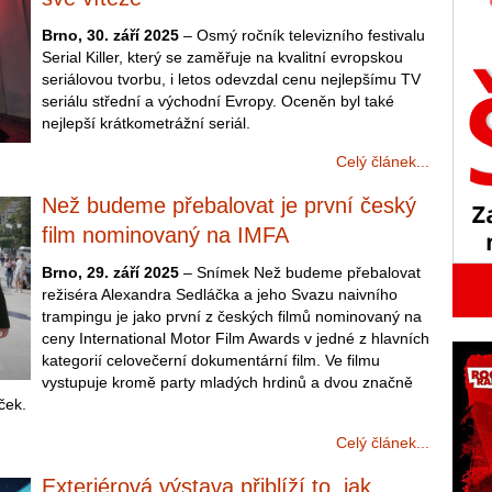
Brno, 30. září 2025
– Osmý ročník televizního festivalu
Serial Killer, který se zaměřuje na kvalitní evropskou
seriálovou tvorbu, i letos odevzdal cenu nejlepšímu TV
seriálu střední a východní Evropy. Oceněn byl také
nejlepší krátkometrážní seriál.
Celý článek...
Než budeme přebalovat je první český
film nominovaný na IMFA
Brno, 29. září 2025
– Snímek Než budeme přebalovat
režiséra Alexandra Sedláčka a jeho Svazu naivního
trampingu je jako první z českých filmů nominovaný na
ceny International Motor Film Awards v jedné z hlavních
kategorií celovečerní dokumentární film. Ve filmu
vystupuje kromě party mladých hrdinů a dvou značně
íček.
Celý článek...
Exteriérová výstava přiblíží to, jak