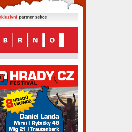
xkluzivní
partner sekce