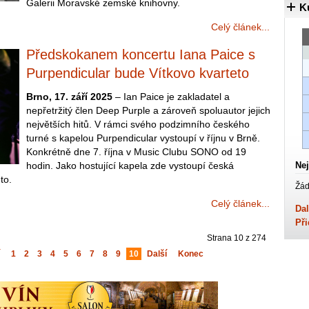
Galerii Moravské zemské knihovny.
K
Celý článek...
Předskokanem koncertu Iana Paice s
Purpendicular bude Vítkovo kvarteto
Brno, 17. září 2025
– Ian Paice je zakladatel a
nepřetržitý člen Deep Purple a zároveň spoluautor jejich
největších hitů. V rámci svého podzimního českého
turné s kapelou Purpendicular vystoupí v říjnu v Brně.
Konkrétně dne 7. října v Music Clubu SONO od 19
hodin. Jako hostující kapela zde vystoupí česká
Nej
to.
Žád
Celý článek...
Dal
Při
Strana 10 z 274
1
2
3
4
5
6
7
8
9
10
Další
Konec