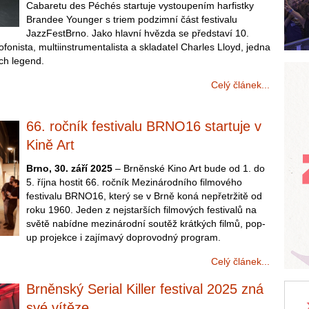
Cabaretu des Péchés startuje vystoupením harfistky
Brandee Younger s triem podzimní část festivalu
JazzFestBrno. Jako hlavní hvězda se představí 10.
fonista, multiinstrumentalista a skladatel Charles Lloyd, jedna
ých legend.
Celý článek...
66. ročník festivalu BRNO16 startuje v
Kině Art
Brno, 30. září 2025
– Brněnské Kino Art bude od 1. do
5. října hostit 66. ročník Mezinárodního filmového
festivalu BRNO16, který se v Brně koná nepřetržitě od
roku 1960. Jeden z nejstarších filmových festivalů na
světě nabídne mezinárodní soutěž krátkých filmů, pop-
up projekce i zajímavý doprovodný program.
Celý článek...
Brněnský Serial Killer festival 2025 zná
své vítěze