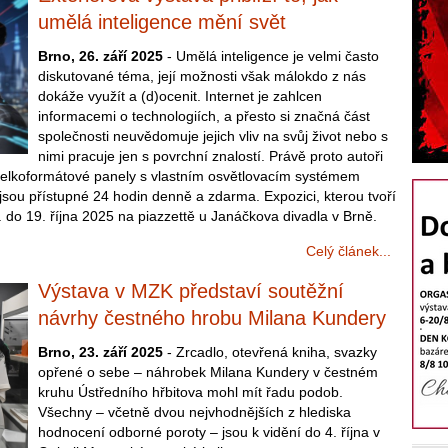
umělá inteligence mění svět
Brno, 26. září 2025
- Umělá inteligence je velmi často
diskutované téma, její možnosti však málokdo z nás
dokáže využít a (d)ocenit. Internet je zahlcen
informacemi o technologiích, a přesto si značná část
společnosti neuvědomuje jejich vliv na svůj život nebo s
nimi pracuje jen s povrchní znalostí. Právě proto autoři
 velkoformátové panely s vlastním osvětlovacím systémem
jsou přístupné 24 hodin denně a zdarma. Expozici, kterou tvoří
 do 19. října 2025 na piazzettě u Janáčkova divadla v Brně.
Celý článek...
Výstava v MZK představí soutěžní
návrhy čestného hrobu Milana Kundery
Brno, 23. září 2025
- Zrcadlo, otevřená kniha, svazky
opřené o sebe – náhrobek Milana Kundery v čestném
kruhu Ústředního hřbitova mohl mít řadu podob.
Všechny – včetně dvou nejvhodnějších z hlediska
hodnocení odborné poroty – jsou k vidění do 4. října v