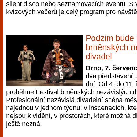
silent disco nebo seznamovacích eventů. S 
kvízových večerů je celý program pro návšt
Podzim bude p
brněnských n
divadel
Brno, 7. červen
dva představení,
dní. Od 4. do 11.
proběhne Festival brněnských nezávislých d
Profesionální nezávislá divadelní scéna měs
najednou v jednom týdnu: v inscenacích, kte
nejsou k vidění, v prostorách, které možná d
ještě nezná.