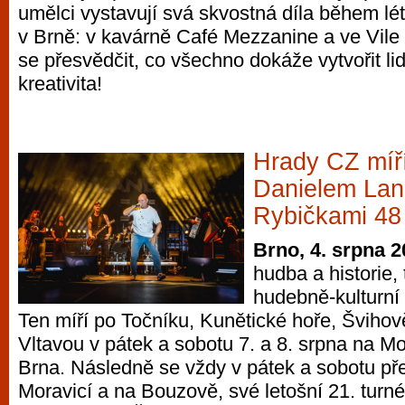
umělci vystavují svá skvostná díla během lé
vyzkoušet různé kasinové hry. V neustál
v Brně: v kavárně Café Mezzanine a ve Vile 
metropoli naleznete širokou nabídku her o
se přesvědčit, co všechno dokáže vytvořit li
po moderní automaty jak pro pravidelné n
kreativita!
příležitostné hráče. V...
Hrady CZ míří
Danielem Land
Rybičkami 48
Brno, 4. srpna 
hudba a historie, 
hudebně-kulturní 
Ten míří po Točníku, Kunětické hoře, Šviho
Vltavou v pátek a sobotu 7. a 8. srpna na M
Brna. Následně se vždy v pátek a sobotu př
Moravicí a na Bouzově, své letošní 21. turné