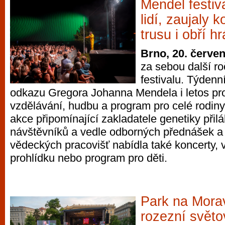
Mendel festiva
lidí, zaujaly 
trusu i obří h
Brno, 20. červe
za sebou další r
festivalu. Týden
odkazu Gregora Johanna Mendela i letos pro
vzdělávání, hudbu a program pro celé rodiny
akce připomínající zakladatele genetiky přilá
návštěvníků a vedle odborných přednášek a 
vědeckých pracovišť nabídla také koncerty, 
prohlídku nebo program pro děti.
Park na Mora
rozezní světo