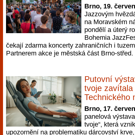
Brno, 19. červe
Jazzovým hvězdá
na Moravském nám
pondělí a úterý ro
Bohemia JazzFes
čekají zdarma koncerty zahraničních i tuzem
Partnerem akce je městská část Brno-střed.
Putovní výsta
tvoje zavítala
Technického
Brno, 17. červe
panelová výstava
tvoje“, která vzni
upozornění na problematiku dárcovství krve