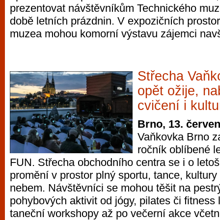
prezentovat návštěvníkům Technického muz
době letních prázdnin. V expozičních prosto
muzea mohou komorní výstavu zájemci navští
Střecha Vaňko
opět ožije, n
cvičení i kultu
Brno, 13. červe
Vaňkovka Brno za
ročník oblíbené l
FUN. Střecha obchodního centra se i o leto
promění v prostor plný sportu, tance, kultur
nebem. Návštěvníci se mohou těšit na pestr
pohybových aktivit od jógy, pilates či fitnes
taneční workshopy až po večerní akce včetn