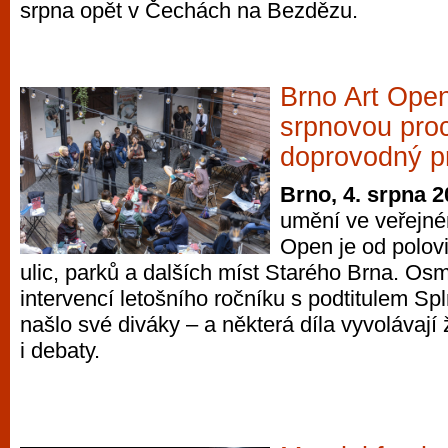
srpna opět v Čechách na Bezdězu.
Brno Art Ope
srpnovou pro
doprovodný p
Brno, 4. srpna 
umění ve veřejné
Open je od polov
ulic, parků a dalších míst Starého Brna. O
intervencí letošního ročníku s podtitulem Spln
našlo své diváky – a některá díla vyvolávají 
i debaty.