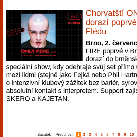
Chorvatští O
dorazí poprvé
Flédu
Brno, 2. červen
FIRE poprvé v Br
dorazí do brněns
speciální show, kdy odehraje svůj set přímo
mezi lidmi (stejně jako Fejká nebo Phil Hartno
o intenzivní klubový zážitek bez bariér, syro
absolutní kontakt s interpretem. Support zaji
SKERO a KAJETAN.
Začátek
Předchozí
1
2
3
4
5
6
7
8
9
10