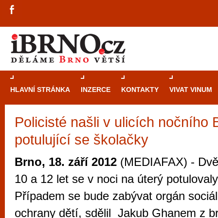
HLAVNÍ STRÁNKA
INZERCE
KONTAKTY
VIVAT VINUM
Policisté našli v ulicích nočního
Průvodce
kasi
potulující se školačky
Brně: Od rulet
automaty
Brno, 18. září 2012
(MEDIAFAX) - Dvě 
Brno je měs
10 a 12 let se v noci na úterý potulova
zajímavé p
Případem se bude zabývat orgán sociál
restaurace, div
ochrany dětí, sdělil Jakub Ghanem z 
Mimo jiné je ale také místem, kde si můžet