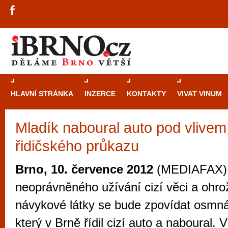
HLAVNÍ STRÁNKA
INZERCE
KONTAKTY
VIVAT VINUM
Mladík naboural auto pod vlivem
Průvodce
kasi
řidičského průkazu
Brně: Od rulet
automaty
Brno, 10. července 2012
(MEDIAFAX) 
Brno je měs
neoprávněného užívání cizí věci a ohro
zajímavé p
návykové látky se bude zpovídat osmnác
restaurace, div
který v Brně řídil cizí auto a naboural. 
Mimo jiné je ale také místem, kde si můžet