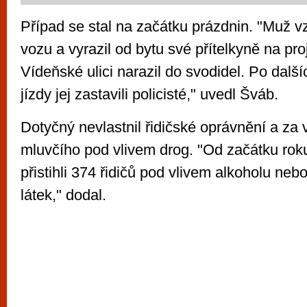
Případ se stal na začátku prázdnin. "Muž vz
vozu a vyrazil od bytu své přítelkyně na pro
Vídeňské ulici narazil do svodidel. Po dalš
jízdy jej zastavili policisté," uvedl Šváb.
Dotyčný nevlastnil řidičské oprávnění a za 
mluvčího pod vlivem drog. "Od začátku rok
přistihli 374 řidičů pod vlivem alkoholu ne
látek," dodal.