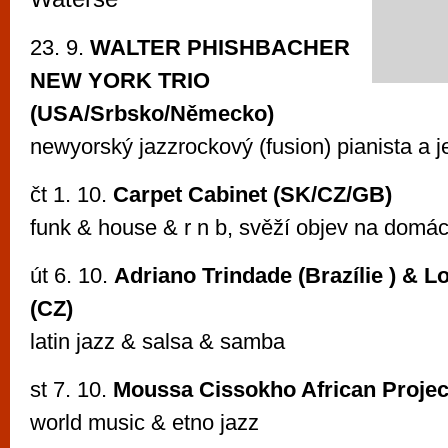
vyzkoušet různé kasinové hry. V neustál
metropoli naleznete širokou nabídku her o
23. 9.
WALTER PHISHBACHER
po moderní automaty jak pro pravidelné n
NEW YORK TRIO
příležitostné hráče. V...
(USA/Srbsko/Německo)
newyorský jazzrockový (fusion) pianista a je
čt 1. 10.
Carpet Cabinet (SK/CZ/GB)
funk & house & r n b, svěží objev na domá
út 6. 10.
Adriano Trindade (Brazílie ) &
(CZ)
latin jazz & salsa & samba
st 7. 10.
Moussa Cissokho African Project
world music & etno jazz