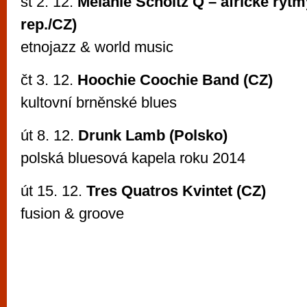
st 2. 12.
Melanie Scholtz Q – africké rytm
rep./CZ)
etnojazz & world music
čt 3. 12.
Hoochie Coochie Band (CZ)
kultovní brněnské blues
út 8. 12.
Drunk Lamb (Polsko)
polská bluesová kapela roku 2014
út 15. 12.
Tres Quatros Kvintet (CZ)
fusion & groove