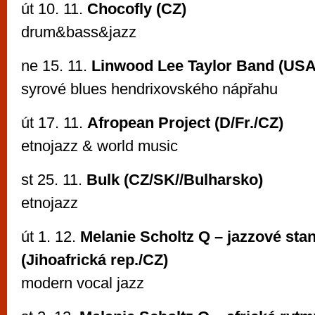
út 10. 11.
Chocofly (CZ)
drum&bass&jazz
ne 15. 11.
Linwood Lee Taylor Band (USA
syrové blues hendrixovského nápřahu
út 17. 11.
Afropean Project (D/Fr./CZ)
etnojazz & world music
st 25. 11.
Bulk (CZ/SK//Bulharsko)
etnojazz
út 1. 12.
Melanie Scholtz Q – jazzové sta
(Jihoafrická rep./CZ)
modern vocal jazz