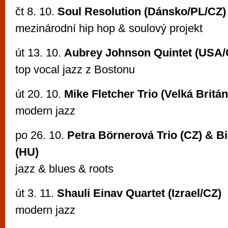
čt 8. 10.
Soul Resolution (Dánsko/PL/CZ)
mezinárodní hip hop & soulový projekt
út 13. 10.
Aubrey Johnson Quintet (USA/
top vocal jazz z Bostonu
út 20. 10.
Mike Fletcher Trio (Velká Britá
modern jazz
po 26. 10.
Petra Börnerová Trio (CZ) & B
(HU)
jazz & blues & roots
út 3. 11.
Shauli Einav Quartet (Izrael/CZ)
modern jazz