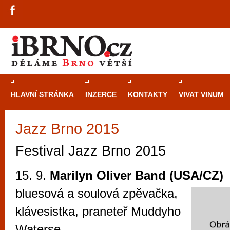
HLAVNÍ STRÁNKA
INZERCE
KONTAKTY
VIVAT VINUM
Jazz Brno 2015
Průvodce
kasi
Brně: Od rulet
Festival Jazz Brno 2015
automaty
15. 9.
Marilyn Oliver Band (USA/CZ)
Brno je měs
bluesová a soulová zpěvačka,
zajímavé p
klávesistka, praneteř Muddyho
restaurace, div
Mimo jiné je ale také místem, kde si můžet
Waterse