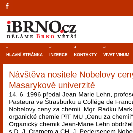
HLAVNÍ STRÁNKA
INZERCE
KONTAKTY
VIVAT VINUM
Návštěva nositele Nobelovy cen
Průvodce
kasi
Masarykově univerzitě
Brně: Od rulet
automaty
14. 6. 1996 předal Jean-Marie Lehn, profeso
Pasteura ve Štrasburku a Collége de France 
Brno je měs
Nobelovy ceny za chemii, Mgr. Radku Marko
zajímavé p
organické chemie PřF MU „Cenu za chemii“
restaurace, div
Organický chemik Jean-Marie Lehn obdržel
Mimo jiné je ale také místem, kde si můžet
s D. J. Cramem a CH. J. Pedersenem Nobe