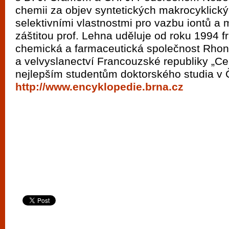
vyzkoušet různé kasinové hry. V neustál
chemii za objev syntetických makrocyklický
metropoli naleznete širokou nabídku her o
selektivními vlastnostmi pro vazbu iontů a 
po moderní automaty jak pro pravidelné n
záštitou prof. Lehna uděluje od roku 1994 
chemická a farmaceutická společnost Rho
příležitostné hráče. V...
a velvyslanectví Francouzské republiky „Ce
nejlepším studentům doktorského studia v 
http://www.encyklopedie.brna.cz