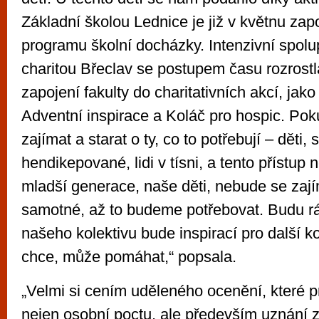
Základní školou Lednice je již v květnu zap
programu školní docházky. Intenzivní spolu
charitou Břeclav se postupem času rozrostla
zapojení fakulty do charitativních akcí, jako
Adventní inspirace a Koláč pro hospic. P
zajímat a starat o ty, co to potřebují – děti
hendikepované, lidi v tísni, a tento přístup
mladší generace, naše děti, nebude se zají
samotné, až to budeme potřebovat. Budu r
našeho kolektivu bude inspirací pro další k
chce, může pomáhat,“ popsala.
„Velmi si cením uděleného ocenění, které 
nejen osobní poctu, ale především uznání z