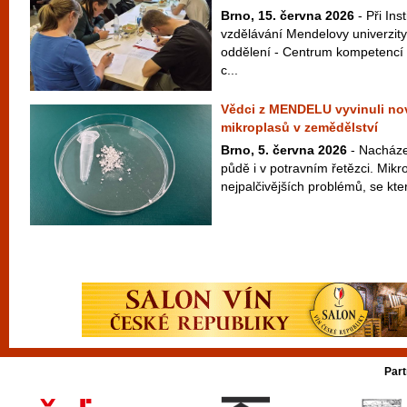
Brno, 15. června 2026
- Při Ins
vzdělávání Mendelovy univerzity
oddělení - Centrum kompetencí 
c...
Vědci z MENDELU vyvinuli n
mikroplasů v zemědělství
Brno, 5. června 2026
- Nacházej
půdě i v potravním řetězci. Mikr
nejpalčivějších problémů, se kter
Part