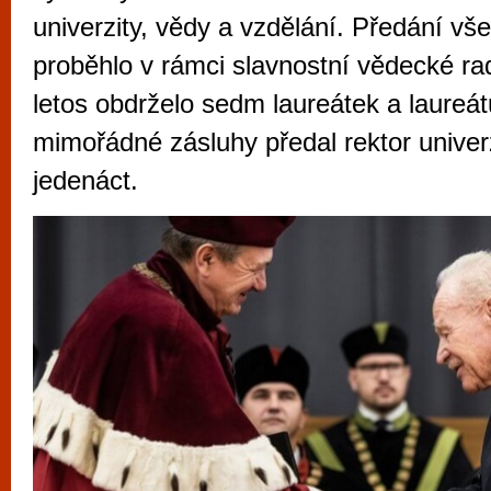
vyzkoušet různé kasinové hry. V neustál
univerzity, vědy a vzdělání. Předání vš
metropoli naleznete širokou nabídku her o
proběhlo v rámci slavnostní vědecké ra
po moderní automaty jak pro pravidelné n
letos obdrželo sedm laureátek a laureát
příležitostné hráče. V...
mimořádné zásluhy předal rektor univer
jedenáct.