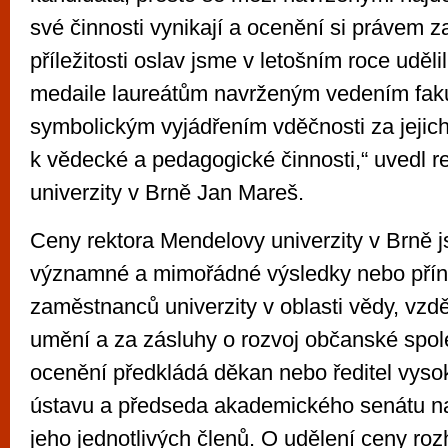
své činnosti vynikají a ocenění si právem z
příležitosti oslav jsme v letošním roce uděl
medaile laureátům navrženým vedením fakul
symbolickým vyjádřením vděčnosti za jejich
k vědecké a pedagogické činnosti,“ uvedl 
univerzity v Brně Jan Mareš.
Ceny rektora Mendelovy univerzity v Brně 
významné a mimořádné výsledky nebo přín
zaměstnanců univerzity v oblasti vědy, vzdě
umění a za zásluhy o rozvoj občanské spol
ocenění předkládá děkan nebo ředitel vys
ústavu a předseda akademického senátu n
jeho jednotlivých členů. O udělení ceny roz