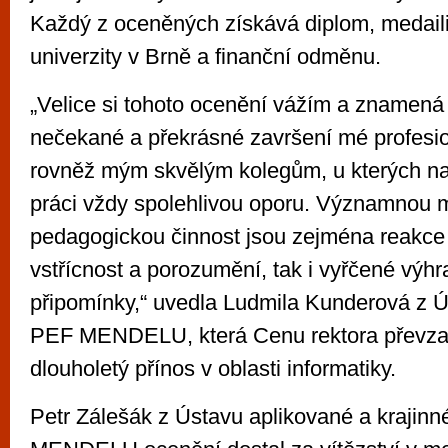
Každý z oceněných získává diplom, medail
univerzity v Brně a finanční odměnu.
„Velice si tohoto ocenění vážím a znamená
nečekané a překrásné završení mé profesion
rovněž mým skvělým kolegům, u kterých n
práci vždy spolehlivou oporu. Významnou 
pedagogickou činnost jsou zejména reakce s
vstřícnost a porozumění, tak i vyřčené výhra
připomínky,“ uvedla Ludmila Kunderová z Ú
PEF MENDELU, která Cenu rektora převzal
dlouholetý přínos v oblasti informatiky.
Petr Zálešák z Ústavu aplikované a krajinn