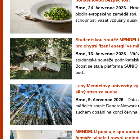
potravinovou bezpečnost
Brno, 24. července 2026
- Hrác
plodin evropského zemědělství,
schopnosti vázat vzdušný dusík a
Studentskou soutěž MENDELU 
pro chytré řízení energií ve m
Brno, 13. července 2026
- Vítě
studentské soutěže podnikate
Boost se stala platforma SUNIO 
bud...
Lesy Mendelovy univerzity vy
silný stres ze sucha
Brno, 9. července 2026
- Data z
měřicích stanic DendroNetwork u
suchem dosáhl na konci června h
MENDELU posiluje spolupráci 
farmáře, vinaře i rozvoj regio