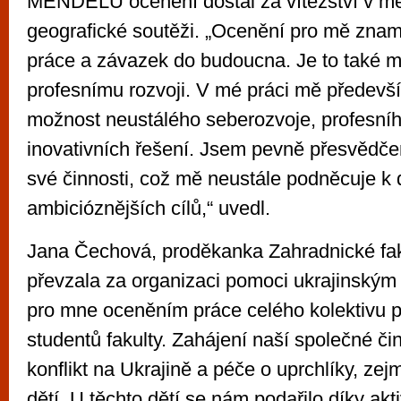
MENDELU ocenění dostal za vítězství v me
geografické soutěži. „Ocenění pro mě zna
práce a závazek do budoucna. Je to také m
profesnímu rozvoji. V mé práci mě předevš
možnost neustálého seberozvoje, profesníh
inovativních řešení. Jsem pevně přesvědče
své činnosti, což mě neustále podněcuje k
ambicióznějších cílů,“ uvedl.
Jana Čechová, proděkanka Zahradnické fak
převzala za organizaci pomoci ukrajinským 
pro mne oceněním práce celého kolektivu 
studentů fakulty. Zahájení naší společné čin
konflikt na Ukrajině a péče o uprchlíky, ze
dětí. U těchto dětí se nám podařilo díky akt