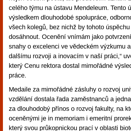
celého týmu na ústavu Mendeleum. Tento ú
výsledkem dlouhodobé spolupráce, odborno
všech kolegů, bez nichž by tohoto úspěch
dosáhnout. Ocenění vnímám jako potvrzení
snahy o excelenci ve vědeckém výzkumu a 
dalšímu rozvoji a inovacím v naší práci,“ uv
který Cenu rektora dostal mimořádné výsl
práce.
Medaile za mimořádné zásluhy o rozvoj univ
vzdělání dostala řada zaměstnanců a jed
za dlouhodobý přínos o rozvoj fakulty, na k
oceněnými je in memoriam i emeritní prore
který svou průkopnickou prací v oblasti bio