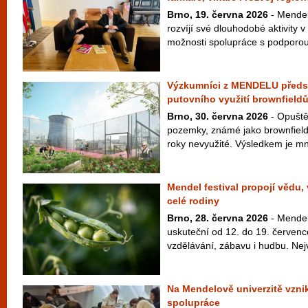
Brno, 19. června 2026
- Mendel
rozvíjí své dlouhodobé aktivity v
možnosti spolupráce s podporou 
Výzkumníci z MENDELU předst
putovního využití brownfield
Brno, 30. června 2026
- Opuště
pozemky, známé jako brownfieldy
roky nevyužité. Výsledkem je mn
Mendel festival propojí vědu,
celé rodiny
Brno, 28. června 2026
- Mendel 
uskuteční od 12. do 19. červenc
vzdělávání, zábavu i hudbu. Nej
Na Mendelově univerzitě vzni
spolupráce