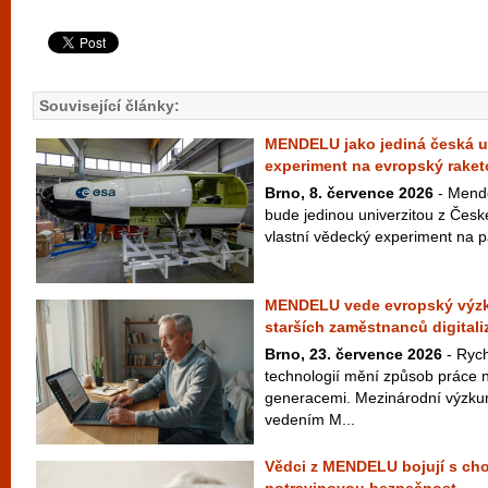
Související články:
MENDELU jako jediná česká un
experiment na evropský raket
Brno, 8. července 2026
- Mende
bude jedinou univerzitou z České
vlastní vědecký experiment na p
MENDELU vede evropský výzku
starších zaměstnanců digitali
Brno, 23. července 2026
- Rych
technologií mění způsob práce n
generacemi. Mezinárodní výzku
vedením M...
Vědci z MENDELU bojují s cho