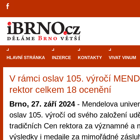
HLAVNÍ STRÁNKA
INZERCE
KONTAKTY
VIVAT VINUM
V rámci oslav 105. výročí MEN
Průvodce
kasi
rektor celkem 18 ocenění
Brně: Od rulet
automaty
Brno, 27. září 2024
- Mendelova univer
Brno je měs
oslav 105. výročí od svého založení udě
zajímavé p
tradičních Cen rektora za významné a
restaurace, div
výsledky i medaile za mimořádné zásluh
Mimo jiné je ale také místem, kde si můžet