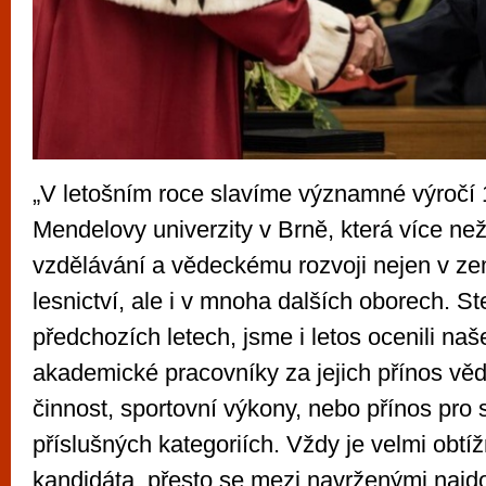
„V letošním roce slavíme významné výročí 1
Mendelovy univerzity v Brně, která více než 
vzdělávání a vědeckému rozvoji nejen v ze
lesnictví, ale i v mnoha dalších oborech. St
předchozích letech, jsme i letos ocenili naš
akademické pracovníky za jejich přínos vě
činnost, sportovní výkony, nebo přínos pro 
příslušných kategoriích. Vždy je velmi obtí
kandidáta, přesto se mezi navrženými najdou