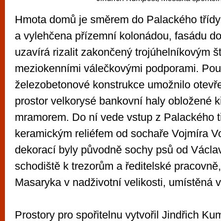
Hmota domů je směrem do Palackého tříd
a vylehčena přízemní kolonádou, fasádu do
uzavírá rizalit zakončený trojúhelníkovým 
meziokenními válečkovými podporami. Použ
železobetonové konstrukce umožnilo otevř
prostor velkorysé bankovní haly obložené k
mramorem. Do ní vede vstup z Palackého t
keramickým reliéfem od sochaře Vojmíra Vo
dekorací byly původně sochy psů od Václav
schodiště k trezorům a ředitelské pracovně,
Masaryka v nadživotní velikosti, umístěná v
Prostory pro spořitelnu vytvořil Jindřich K