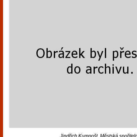
Jindřich Kumpošt, Městská spořitel