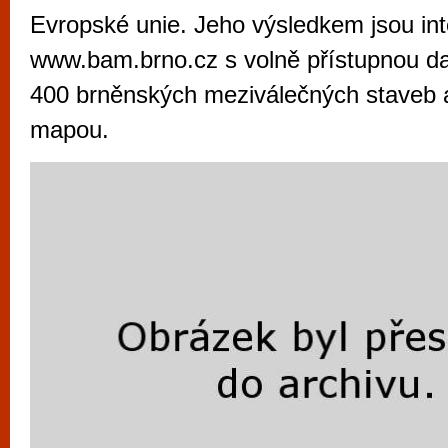
vyzkoušet různé kasinové hry. V neustál
Evropské unie. Jeho výsledkem jsou int
metropoli naleznete širokou nabídku her o
www.bam.brno.cz s volně přístupnou da
po moderní automaty jak pro pravidelné n
400 brněnských meziválečných staveb a 
příležitostné hráče. V...
mapou.