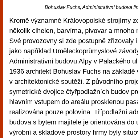
Bohuslav Fuchs, Administrativní budova f
Kromě významné Královopolské strojírny z
několik cihelen, barvírna, pivovar a mnoho
Své provozovny si zde postupně zřizovaly i
jako například Uměleckoprůmyslové závody 
Administrativní budovu Alpy v Palackého uli
1936 architekt Bohuslav Fuchs na základě v
v architektonické soutěži. Z původního proj
symetrické dvojice čtyřpodlažních budov p
hlavním vstupem do areálu prosklenou pasa
realizována pouze polovina. Třípodlažní adm
budova s bytem majitele je orientována do 
výrobní a skladové prostory firmy byly situ