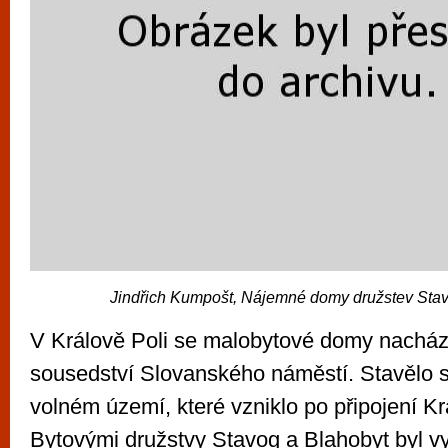
Jindřich Kumpošt, Nájemné domy družstev Stav
V Králově Poli se malobytové domy nacház
sousedství Slovanského náměstí. Stavělo s
volném území, které vzniklo po připojení Kr
Bytovými družstvy Stavog a Blahobyt byl 