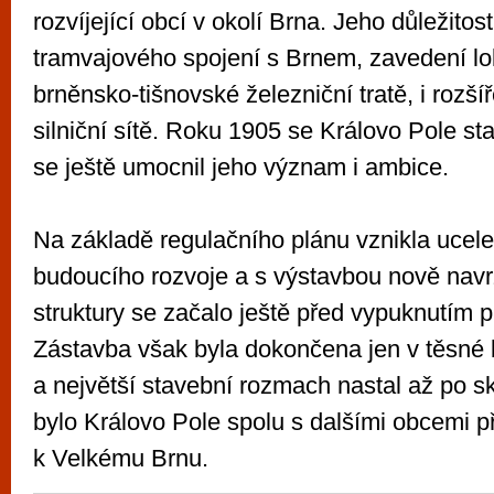
rozvíjející obcí v okolí Brna. Jeho důležitos
tramvajového spojení s Brnem, zavedení lo
brněnsko-tišnovské železniční tratě, i rozšíř
silniční sítě. Roku 1905 se Královo Pole st
se ještě umocnil jeho význam i ambice.
Na základě regulačního plánu vznikla ucel
budoucího rozvoje a s výstavbou nově nav
struktury se začalo ještě před vypuknutím p
Zástavba však byla dokončena jen v těsné b
a největší stavební rozmach nastal až po s
bylo Královo Pole spolu s dalšími obcemi p
k Velkému Brnu.