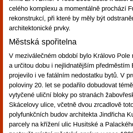
celého komplexu a momentálně prochází F
rekonstrukcí, při které by měly být odstran
architektonické prvky.
Městská spořitelna
V meziválečném období bylo Královo Pole 
a určitou dobu i nejlidnatějším předměstím 
projevilo i ve fatálním nedostatku bytů. V 
poloviny 20. let se podařilo dobudovat tém
vytyčené uliční bloky po stranách žabovřes
Skácelovy ulice, včetně dvou zrcadlově to
polyfunkčních budov architekta Jindřicha
parcely na křížení ulic Husitské a Palackéh