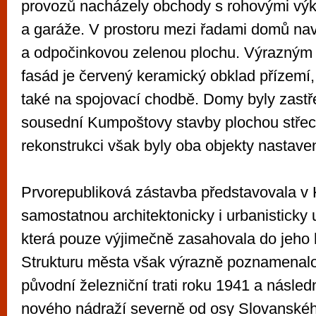
provozů nacházely obchody s rohovými výk
a garáže. V prostoru mezi řadami domů nav
a odpočinkovou zelenou plochu. Výrazný
fasád je červený keramický obklad přízemí, 
také na spojovací chodbě. Domy byly zastř
sousední Kumpoštovy stavby plochou střec
rekonstrukci však byly oba objekty nastave
Prvorepubliková zástavba představovala v 
samostatnou architektonicky i urbanisticky 
která pouze výjimečně zasahovala do jeho h
Strukturu města však výrazně poznamenalo
původní železniční trati roku 1941 a násle
nového nádraží severně od osy Slovanskéh