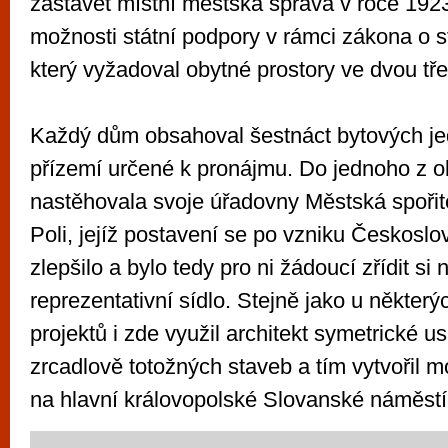
zastavět místní městská správa v roce 1923
možnosti státní podpory v rámci zákona o 
který vyžadoval obytné prostory ve dvou tře
Každý dům obsahoval šestnáct bytových je
přízemí určené k pronájmu. Do jednoho z ob
nastěhovala svoje úřadovny Městská spořit
Poli, jejíž postavení se po vzniku Českosl
zlepšilo a bylo tedy pro ni žádoucí zřídit si 
reprezentativní sídlo. Stejně jako u někter
projektů i zde využil architekt symetrické 
zrcadlově totožných staveb a tím vytvořil 
na hlavní královopolské Slovanské náměstí