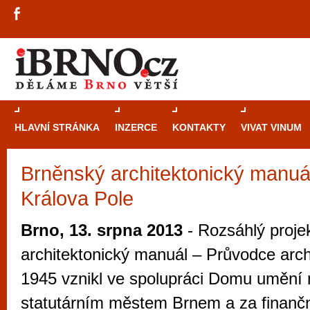
HLAVNÍ STRÁNKA
INZERCE
KONTAKTY
VIVAT VINUM
Brněnský architektonický manuál
Průvodce
kasi
Králova Pole
Brně: Od rulet
automaty
Brno, 13. srpna 2013
- Rozsáhlý proje
Brno je měs
architektonický manuál – Průvodce arch
zajímavé p
1945 vznikl ve spolupráci Domu umění
restaurace, div
statutárním městem Brnem a za finanč
Mimo jiné je ale také místem, kde si můžet