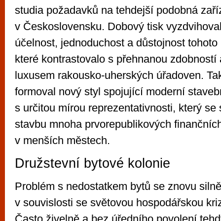
studia požadavků na tehdejší podobná zaří
v Československu. Dobový tisk vyzdvihova
účelnost, jednoduchost a důstojnost tohoto 
které kontrastovalo s přehnanou zdobností 
luxusem rakousko-uherských úřadoven. Tak
formoval nový styl spojující moderní staveb
s určitou mírou reprezentativnosti, který se
stavbu mnoha prvorepublikových finančníc
v menších městech.
Družstevní bytové kolonie
Problém s nedostatkem bytů se znovu silně 
v souvislosti se světovou hospodářskou kri
Často živelně a bez úředního povolení tehd