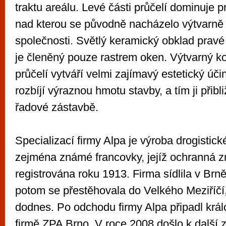
traktu areálu. Levé části průčelí dominuje 
nad kterou se původně nacházelo výtvarně 
společnosti. Světlý keramický obklad pravé č
je členěný pouze rastrem oken. Výtvarný ko
průčelí vytváří velmi zajímavý estetický úč
rozbíjí výraznou hmotu stavby, a tím ji přibli
řadové zástavbě.
Specializací firmy Alpa je výroba drogistick
zejména známé francovky, jejíž ochranná 
registrována roku 1913. Firma sídlila v Brn
potom se přestěhovala do Velkého Meziříčí,
dodnes. Po odchodu firmy Alpa připadl král
firmě ZPA Brno. V roce 2008 došlo k další 