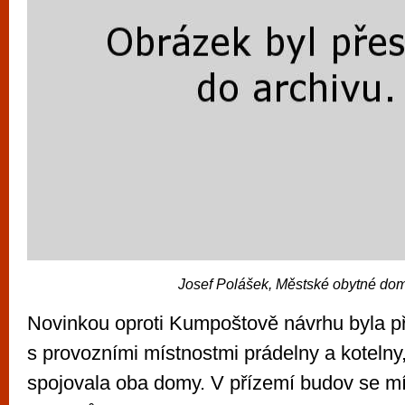
Josef Polášek, Městské obytné do
Novinkou oproti Kumpoštově návrhu byla p
s provozními místnostmi prádelny a kotelny
spojovala oba domy. V přízemí budov se m