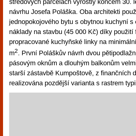
středových parcelách vyrostly koncem 30. 
návrhu Josefa Poláška. Oba architekti použi
jednopokojového bytu s obytnou kuchyní s
náklady na stavbu (45 000 Kč) díky použití
propracované kuchyňské linky na minimální
2
m
. První Poláškův návrh dvou pětipodlaž
pásovým oknům a dlouhým balkonům velmi 
starší zástavbě Kumpoštově, z finančních 
realizována pozdější varianta s rastrem ty