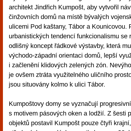
architekt Jindřich Kumpošt, aby vytvořil n
činžovních domů na místě bývalých vojens
ulicemi Pod kaštany, Tábor a Kounicovou. 
urbanistických tendencí funkcionalismu se 
odlišný koncept řádkové výstavby, která mu
východo-západní orientaci domů, lepší vyu
i začlenění klidových zelených zón. Nevýho
je ovšem ztráta využitelného uličního prost
jsou situovány kolmo k ulici Tábor.
Kumpoštovy domy se vyznačují progresivní
s motivem pásových oken a lodžií. Z šesti
objektů postavil Kumpošt pouze čtyři krajní