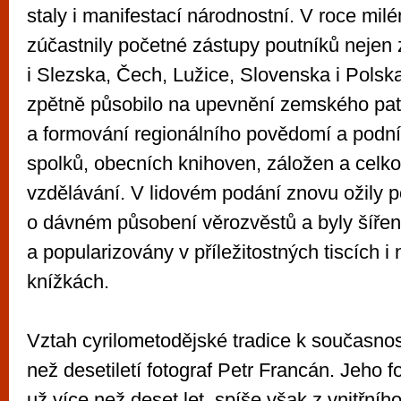
staly i manifestací národnostní. V roce milé
zúčastnily početné zástupy poutníků nejen 
i Slezska, Čech, Lužice, Slovenska i Polsk
zpětně působilo na upevnění zemského pat
a formování regionálního povědomí a podnít
spolků, obecních knihoven, záložen a celko
vzdělávání. V lidovém podání znovu ožily p
o dávném působení věrozvěstů a byly šíře
a popularizovány v příležitostných tiscích 
knížkách.
Vztah cyrilometodějské tradice k současnost
než desetiletí fotograf Petr Francán. Jeho fo
už více než deset let, spíše však z vnitřní