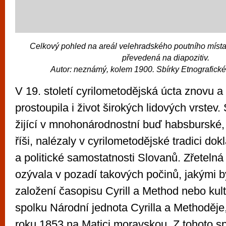
Celkový pohled na areál velehradského poutního místa.
převedená na diapozitiv.
Autor: neznámý, kolem 1900. Sbírky Etnografic
V 19. století cyrilometodějská úcta znovu 
prostoupila i život širokých lidových vrstev
žijící v mnohonárodnostní buď habsburské
říši, nalézaly v cyrilometodějské tradici do
a politické samostatnosti Slovanů. Zřetelná
ozývala v pozadí takových počinů, jakými b
založení časopisu Cyrill a Method nebo kult
spolku Národní jednota Cyrilla a Methoděj
roku 1853 na Matici moravskou. Z tohoto sp