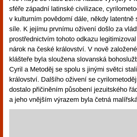
sféře západní latinské civilizace, cyrilometo
v kulturním povědomí dále, někdy latentně s
síle. K jejímu prvnímu oživení došlo za vlády
prostřednictvím tohoto odkazu legitimizoval
nárok na české království. V nově založ
klášteře byla sloužena slovanská bohosluž
Cyril a Metoděj se spolu s jinými světci sta
království. Dalšího oživení se cyrilometodě
dostalo přičiněním působení jezuitského řád
a jeho vnějším výrazem byla četná malířská