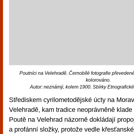
Poutníci na Velehradě. Černobílé fotografie převedené
kolorováno.
Autor: neznámý, kolem 1900. Sbírky Etnografic
Střediskem cyrilometodějské úcty na Moravě
Velehradě, kam tradice neoprávněně klade 
Poutě na Velehrad názorně dokládají propoj
a profánní složky, protože vedle křesťansk