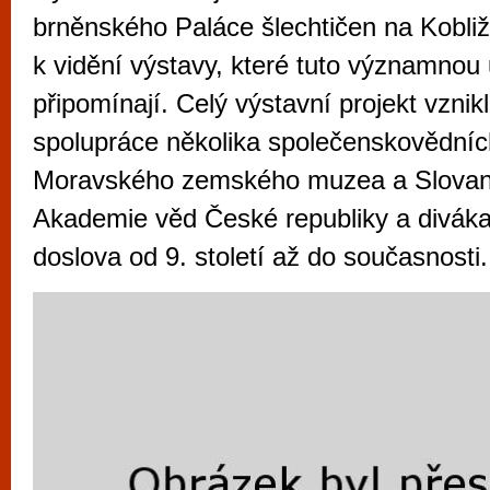
vyzkoušet různé kasinové hry. V neustál
brněnského Paláce šlechtičen na Kobližn
metropoli naleznete širokou nabídku her o
k vidění výstavy, které tuto významnou 
po moderní automaty jak pro pravidelné n
připomínají. Celý výstavní projekt vznik
příležitostné hráče. V...
spolupráce několika společenskovědníc
Moravského zemského muzea a Slovan
Akademie věd České republiky a divák
doslova od 9. století až do současnosti.