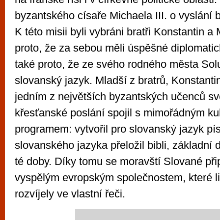
byzantského císaře Michaela III. o vyslání b
K této misii byli vybráni bratři Konstantin a
proto, že za sebou měli úspěšné diplomatic
také proto, že ze svého rodného města Sol
slovanský jazyk. Mladší z bratrů, Konstantin
jedním z největších byzantských učenců sv
křesťanské poslání spojil s mimořádným ku
programem: vytvořil pro slovanský jazyk pís
slovanského jazyka přeložil bibli, základní 
té doby. Díky tomu se moravští Slované přip
vyspělým evropským společnostem, které li
rozvíjely ve vlastní řeči.