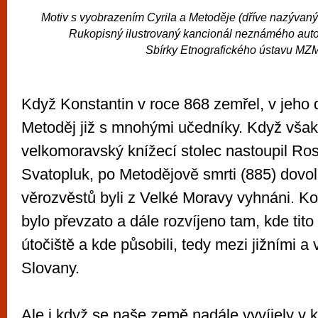
Motiv s vyobrazením Cyrila a Metoděje (dříve nazývaný
Rukopisný ilustrovaný kancionál neznámého auto
Sbírky Etnografického ústavu MZ
Když Konstantin v roce 868 zemřel, v jeho 
Metoděj již s mnohými učedníky. Když však
velkomoravský knížecí stolec nastoupil Ros
Svatopluk, po Metodějově smrti (885) dovoli
věrozvěstů byli z Velké Moravy vyhnáni. K
bylo převzato a dále rozvíjeno tam, kde tito
útočiště a kde působili, tedy mezi jižními a
Slovany.
Ale i když se naše země nadále vyvíjely v k