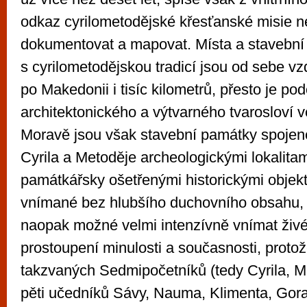
odkaz cyrilometodějské křesťanské misie n
dokumentovat a mapovat. Místa a stavební
s cyrilometodějskou tradicí jsou od sebe v
po Makedonii i tisíc kilometrů, přesto je po
architektonického a výtvarného tvarosloví v
Moravě jsou však stavební památky spoje
Cyrila a Metoděje archeologickými lokalita
památkářsky ošetřenými historickými objekt
vnímané bez hlubšího duchovního obsahu, 
naopak možné velmi intenzívně vnímat živ
prostoupení minulosti a současnosti, protož
takzvaných Sedmipočetníků (tedy Cyrila, Me
pěti učedníků Sávy, Nauma, Klimenta, Gora