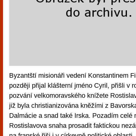
Byzantští misionáři vedení Konstantinem Fi
později přijal klášterní jméno Cyril, přišli v
pozvání velkomoravského knížete Rostisla
již byla christianizována kněžími z Bavorska,
Dalmácie a snad také Irska. Pozadím celé 
Rostislavova snaha prosadit faktickou nezá
na franské říši i v církevně politické oblasti