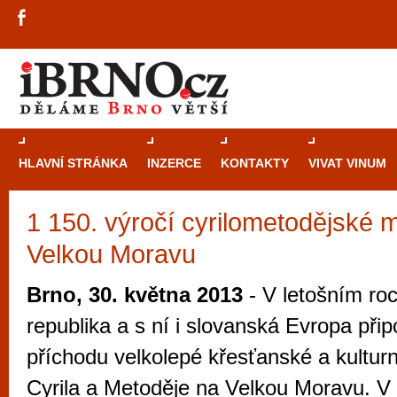
HLAVNÍ STRÁNKA
INZERCE
KONTAKTY
VIVAT VINUM
1 150. výročí cyrilometodějské m
Průvodce
kasi
Velkou Moravu
Brně: Od rulet
automaty
Brno, 30. května 2013
- V letošním ro
Brno je měs
republika a s ní i slovanská Evropa přip
zajímavé p
příchodu velkolepé křesťanské a kulturn
restaurace, div
Cyrila a Metoděje na Velkou Moravu. V
Mimo jiné je ale také místem, kde si můžet