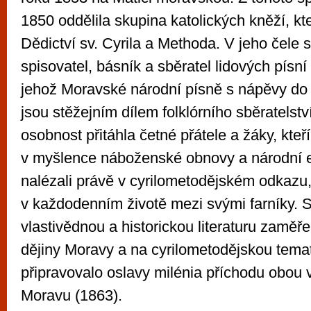
1850 oddělila skupina katolických kněží, kte
Dědictví sv. Cyrila a Methoda. V jeho čele s
spisovatel, básník a sběratel lidových písní
jehož Moravské národní písně s nápěvy do
jsou stěžejním dílem folklórního sběratelstv
osobnost přitáhla četné přátele a žáky, kteří
v myšlence náboženské obnovy a národní 
nalézali právě v cyrilometodějském odkazu, k
v každodenním životě mezi svými farníky. 
vlastivědnou a historickou literaturu zaměř
dějiny Moravy a na cyrilometodějskou tema
připravovalo oslavy milénia příchodu obou 
Moravu (1863).