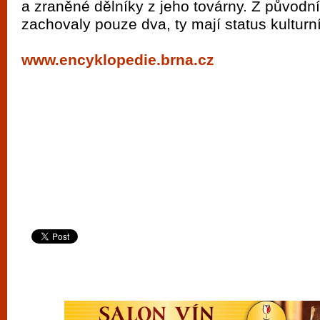
a zraněné dělníky z jeho továrny. Z původn
vyzkoušet různé kasinové hry. V neustál
zachovaly pouze dva, ty mají status kulturn
metropoli naleznete širokou nabídku her o
po moderní automaty jak pro pravidelné n
www.encyklopedie.brna.cz
příležitostné hráče. V...