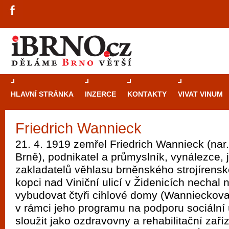
HLAVNÍ STRÁNKA
INZERCE
KONTAKTY
VIVAT VINUM
Friedrich Wannieck
Průvodce
kasi
21. 4. 1919 zemřel Friedrich Wannieck (nar.
Brně: Od rulet
Brně), podnikatel a průmyslník, vynálezce, 
automaty
zakladatelů věhlasu brněnského strojírens
kopci nad Viniční ulicí v Židenicích nechal n
Brno je měs
vybudovat čtyři cihlové domy (Wannieckova 
zajímavé p
v rámci jeho programu na podporu sociální
restaurace, div
sloužit jako ozdravovny a rehabilitační zař
Mimo jiné je ale také místem, kde si můžet