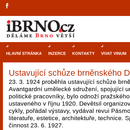
HLAVNÍ STRÁNKA
INZERCE
KONTAKTY
VIVAT VINUM
Ustavující schůze brněnského D
Průvodce
kasi
23. 3. 1924 proběhla ustavující schůze brn
Brně: Od rulet
Avantgardní umělecké sdružení, spojující u
automaty
politické pracovníky, bylo odnoží pražského
ustaveného v říjnu 1920. Devětsil organizo
Brno je měs
cykly, pořádal výstavy, vydával revui Pás
zajímavé p
literatuře, estetice, architektuře, technice. 
restaurace, div
činnost 23. 6. 1927.
Mimo jiné je ale také místem, kde si můžet