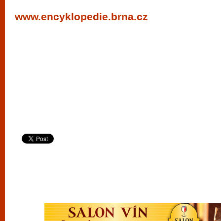
vyzkoušet různé kasinové hry. V neustál
www.encyklopedie.brna.cz
metropoli naleznete širokou nabídku her o
po moderní automaty jak pro pravidelné n
příležitostné hráče. V...