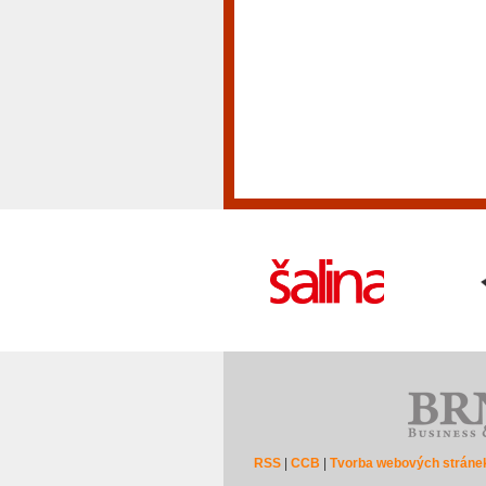
RSS
|
CCB
|
Tvorba webových stráne