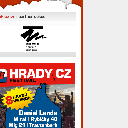
xkluzivní
partner sekce