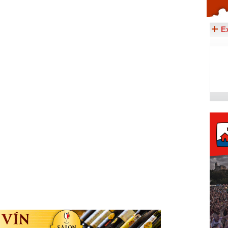
Celý článek...
E