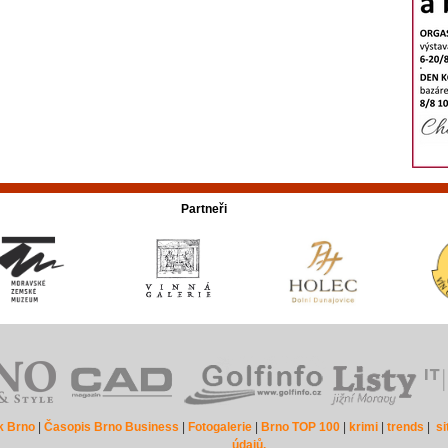
Partneři
k Brno
|
Časopis Brno Business
|
Fotogalerie
|
Brno TOP 100
|
krimi
|
trends
|
s
údajů.