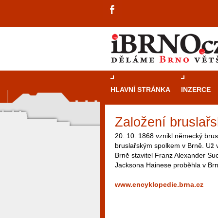
HLAVNÍ STRÁNKA
INZERCE
Založení bruslař
20. 10. 1868 vznikl německý brusl
bruslařským spolkem v Brně. Už v
Brně stavitel Franz Alexander S
Jacksona Hainese proběhla v Brn
www.encyklopedie.brna.cz
návštěvníky, tak pro příležitostné h