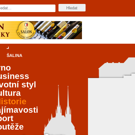
ŠALINA
rno
usiness
votní styl
ltura
istorie
jímavosti
port
outěže