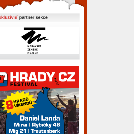
xkluzivní
partner sekce