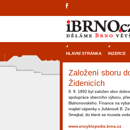
HLAVNÍ STRÁNKA
INZERCE
Založení sboru d
Židenicích
8. 9. 1892 byl založen sbor dobro
spolupráce obecního výboru, pře
Blahonovského. Finance na vybave
majitel vápenky v Juliánově B. Ze
Smejkal, do které se musela voda
www.encyklopedie.brna.cz
návštěvníky, tak pro příležitostné h