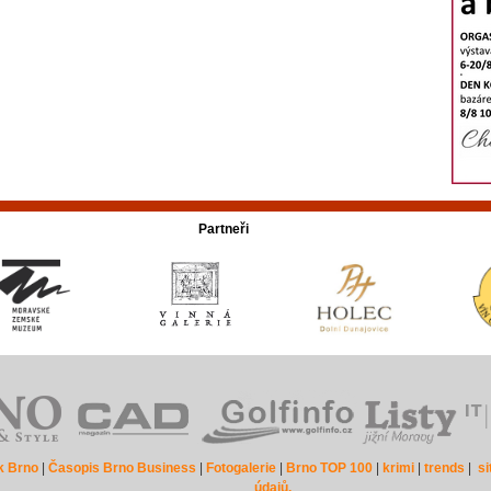
Partneři
k Brno
|
Časopis Brno Business
|
Fotogalerie
|
Brno TOP 100
|
krimi
|
trends
|
s
údajů.