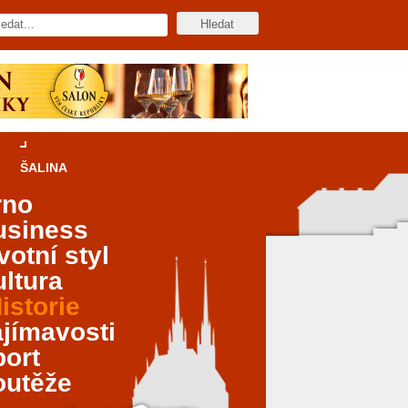
ŠALINA
rno
usiness
votní styl
ltura
istorie
jímavosti
port
outěže