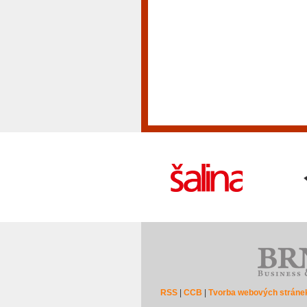
RSS
|
CCB
|
Tvorba webových stráne