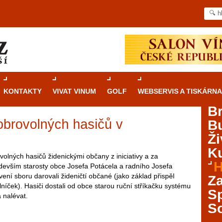
KONTAKTY
VIVAT VINUM
GOLF
WEBSERVIS A TISKÁRNA
B
obrovolných hasičů v
B
Průvodce
kasinovými hrami v Brně: Od
Ži
rulety po video automaty
Ku
volných hasičů židenickými občany z iniciativy a za
Brno je městem známým pro zajímavé památky, skvělé
H
devším starosty obce Josefa Potácela a radního Josefa
restaurace, divadla a univerzity. Mimo jiné je ale také
ní sboru darovali žideničtí občané (jako základ přispěl
Za
místem, kde si můžete legálně a bezpečně vyzkoušet
lníček). Hasiči dostali od obce starou ruční stříkačku systému
různé kasinové hry. V neustále kvetoucí moravské
S
 nalévat.
metropoli naleznete širokou nabídku her od klasické
S
rulety až po moderní automaty jak pro pravidelné
ráče. V...