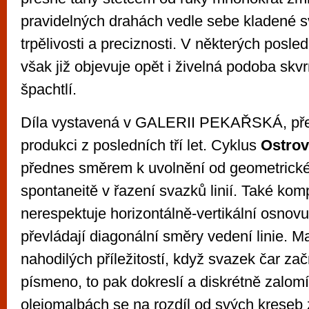
pravidelných drahách vedle sebe kladené s
trpělivosti a preciznosti. V některých posl
však již objevuje opět i živelná podoba sk
špachtlí.
Díla vystavená v GALERII PEKAŘSKÁ, před
produkci z posledních tří let. Cyklus
Ostrov
přednes směrem k uvolnění od geometrické
spontaneitě v řazení svazků linií. Také komp
nerespektuje horizontálně-vertikální osnovu
převládají diagonální směry vedení linie. Ma
nahodilých příležitostí, když svazek čar za
písmeno, to pak dokreslí a diskrétně zalomí 
olejomalbách se na rozdíl od svých kreseb 