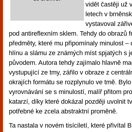
vidět častěji už
letech v brněns
vystavoval zářiv
pod antireflexním sklem. Tehdy do obrazů f
předměty, které mu připomínaly minulost – 
hlínu a slámu ze známých míst spjatých s 
původem. Autora tehdy zajímalo hlavně mag
vystupující ze tmy, zářilo v obraze z centrál
okrajích formátu se rozplynulo ve tmě. Bylo 
vyrovnávání se s minulostí, malíř přitom pr
katarzí, díky které dokázal později uvolnit
potřebné ke zcela abstraktní proměně.
Ta nastala v novém tisíciletí, které přivítal 