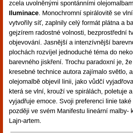
zcela uvolněnými spontánními olejomalba
Iluminace
. Monochromní spirálovitě se vlní
vytvořily síť, zaplnily celý formát plátna a b
gejzírem radostné volnosti, bezprostřední tv
objevování. Jasnější a intenzívnější barevn
plochách rozvíjel jednoduché téma do nek
barevného jiskření. Trochu paradoxní je, že
kresebné technice autora zajímalo světlo, a
olejomalbě objevil linii, jako vůdčí vyjadřova
která se vlní, krouží ve spirálách, poletuje
vyjadřuje emoce. Svoji preferenci linie také 
později ve svém Manifestu lineární malby- 
Lajn-artem.