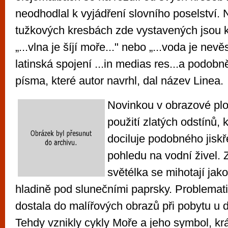
neodhodlal k vyjádření slovního poselství.
tužkových kresbách zde vystavených jsou kr
„...vlna je šíjí moře..." nebo „...voda je nevě
latinská spojení ...in medias res...a podobn
písma, které autor navrhl, dal název Linea.
Novinkou v obrazové plo
použití zlatých odstínů, 
dociluje podobného jiskře
pohledu na vodní živel. Z
světélka se mihotají jako
hladině pod slunečními paprsky. Problemat
dostala do malířových obrazů při pobytu u dc
Tehdy vznikly cykly Moře a jeho symbol, krá