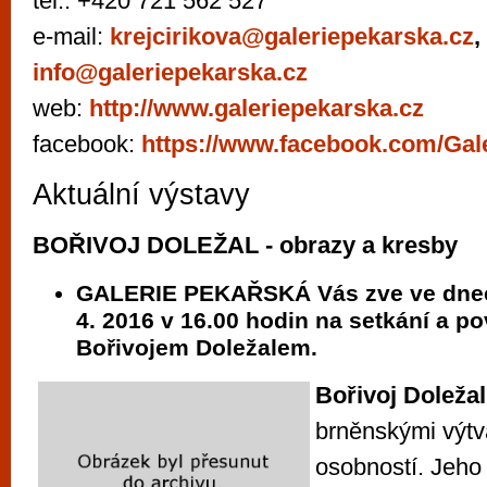
tel.: +420 721 562 527
vyzkoušet různé kasinové hry. V neustál
e-mail:
krejcirikova@galeriepekarska.cz
,
metropoli naleznete širokou nabídku her o
info@galeriepekarska.cz
po moderní automaty jak pro pravidelné n
příležitostné hráče. V...
web:
http://www.galeriepekarska.cz
facebook:
https://www.facebook.com/Gal
Aktuální výstavy
BOŘIVOJ DOLEŽAL - obrazy a kresby
GALERIE PEKAŘSKÁ Vás zve ve dnech
4. 2016 v 16.00 hodin na setkání a p
Bořivojem Doležalem.
Bořivoj Doležal
brněnskými výt
osobností. Jeho