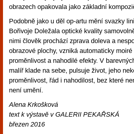
obrazech opakovala jako základní kompozič
Podobně jako u děl op-artu mění svazky lini
Bořivoje Doležala optické kvality samovolně
nimi člověk prochází zprava doleva a nespo
obrazové plochy, vzniká automaticky moiré
proměnlivost a nahodilé efekty. V barevných
malíř klade na sebe, pulsuje život, jeho ne
proměnlivost, řád i nahodilost, bez které ne
není umění.
Alena Krkošková
text k výstavě v GALERII PEKAŘSKÁ
březen 2016