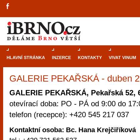
HLAVNÍ STRÁNKA
INZERCE
KONTAKTY
VIVAT VINUM
GALERIE PEKAŘSKÁ - duben 2
Průvodce
kasi
Brně: Od rulet
GALERIE PEKAŘSKÁ, Pekařská 52, 6
automaty
otevírací doba: PO - PÁ od 9:00 do 17:
Brno je měs
telefon (recepce): +420 545 217 037
zajímavé p
restaurace, div
Kontaktní osoba: Bc. Hana Krejčiříková
Mimo jiné je ale také místem, kde si můžet