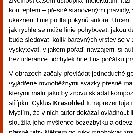
živelnost časem ustoupila intelektuální fázi
konceptem – přesně stanovenými pravidly,
ukáznění linie podle pokynů autora. Určení
jak rychle se může linie pohybovat, jakou d
bude sledovat, kolik barevných vrstev se v
vyskytovat, v jakém pořadí navzájem, si aut
bez tolerance odchylek hned na počátku pr
V obrazech začaly převládat jednoduché ge
vyjádřené rovnoběžnými svazky přesně mal
kterými malíř jako by znovu skládal kompozi
střípků. Cyklus
Krasohled
tu reprezentuje 
Myslím, že v nich autor dokázal ovládnout li
sloužila jeho myšlence bezezbytku a odevz
přesné tahy štětcem od ruky mnohokrát zm