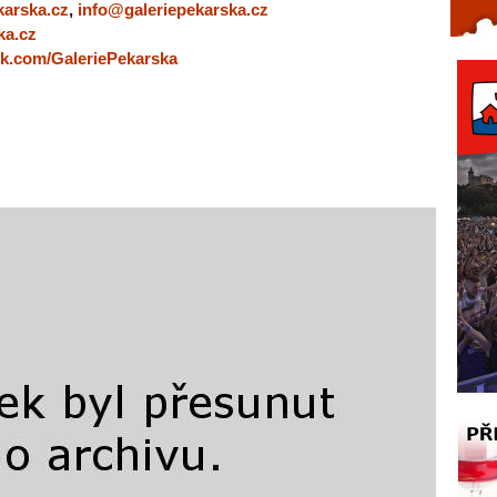
karska.cz
,
info@galeriepekarska.cz
Celý článek...
ka.cz
ok.com/GaleriePekarska