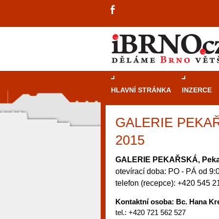
HLAVNÍ STRÁNKA
INZERCE
GALERIE PEKAŘSK
2015
GALERIE PEKAŘSKÁ, Pekařs
otevírací doba: PO - PÁ od 9:
telefon (recepce): +420 545 
Kontaktní osoba: Bc. Hana Kre
tel.: +420 721 562 527
návštěvníky, tak pro příležitostné h