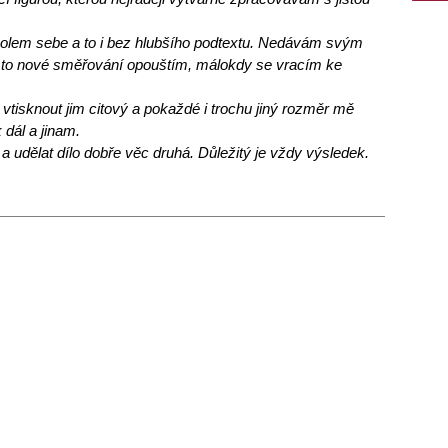
olem sebe a to i bez hlubšího podtextu. Nedávám svým
asto nové směřování opouštím, málokdy se vracím ke
tisknout jim citový a pokaždé i trochu jiný rozměr mě
dál a jinam.
 a udělat dílo dobře věc druhá. Důležitý je vždy výsledek.