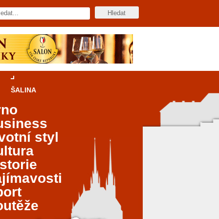
ŠALINA
rno
usiness
votní styl
ltura
storie
jímavosti
port
outěže