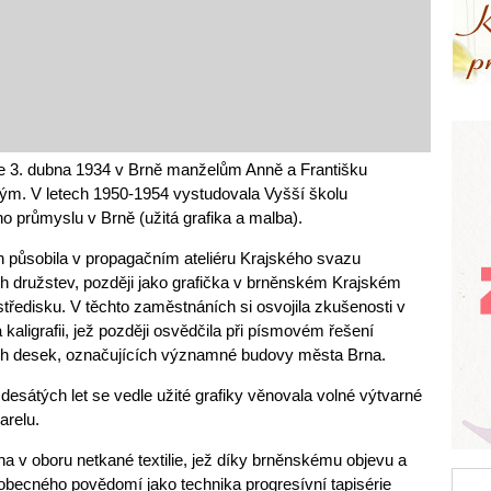
se 3. dubna 1934 v Brně manželům Anně a Františku
ým. V letech 1950-1954 vystudovala Vyšší školu
 průmyslu v Brně (užitá grafika a malba).
h působila v propagačním ateliéru Krajského svazu
h družstev, později jako grafička v brněnském Krajském
středisku. V těchto zaměstnáních si osvojila zkušenosti v
a kaligrafii, jež později osvědčila při písmovém řešení
 desek, označujících významné budovy města Brna.
sátých let se vedle užité grafiky věnovala volné výtvarné
arelu.
na v oboru netkané textilie, jež díky brněnskému objevu a
o obecného povědomí jako technika progresívní tapisérie