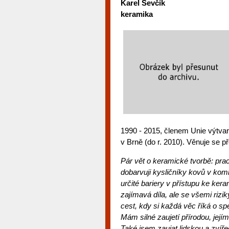
Karel Ševčík
keramika
1990 - 2015, členem Unie výtv
v Brně (do r. 2010). Věnuje se p
Pár vět o keramické tvorbě: p
ra
dobarvuji kysličníky kovů v kom
určité bariery v přístupu ke ker
zajímavá díla, ale se všemi rizi
cest, kdy si každá věc říká o sp
Mám silné zaujetí přírodou, jejím
Také jsem zaujat lidskou a zvíře