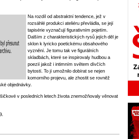
Na rozdíl od abstraktní tendence, jež v
rozsáhlé produkci ateliéru převládla, se její
tapisérie vyznačují figurativním pojetím.
Dalším z charakteristických rysů jejích děl je
sklon k lyricko poetickému obsahového
vyznění. Je tomu tak ve figurálních
skladbách, které se inspirovaly hudbou a
poezií jakož i intimním světem dívčích
bytostí. To jí umožnilo dobírat se nejen
komorního projevu, ale zhostit se rovněž
ské objednávky.
ušičkové v posledních letech života znemožňovaly věnovat
9.