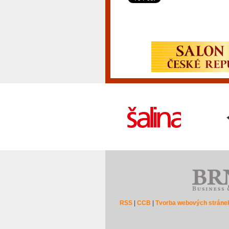
RSS
|
CCB
|
Tvorba webových stráne