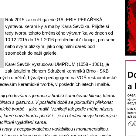
Rok 2015 zakončí galerie GALERIE PEKAŘSKÁ
výstavou keramiky a malby Karla Ševčíka. Přijďte si
tedy tvorbu tohoto brněnského výtvarníka ve dnech od
10.12.2015 do 15.1.2016 prohlédnout či koupit, pro sebe
nebo svým blízkým, jako originální dárek pod
stromeček do naší galerie.
Karel Ševčík vystudoval UMPRUM (1958 - 1961), je
zakládajícím členem Sdružení keramiků Brno - SKB
arných umělců, bývalým pedagogem na VOŠ restaurátorské
ředevším keramické tvorbě, v posledních letech i malbě.
cuji především s jemnou a hrubší šamotovou hlínou, kterou
binaci s glazurou. V poslední době se pokouším překonat
amické tvorbě – jako malíř. Vznikají tak podle mého názoru
ky, které nová tvorba přináší – je to hledání nevyzkoušených
ecifické vyjádření sama.
i tvary s neopakovatelnou variabilitou i monumentalitou.
cí figurou, kterou nejraději výtvarně zpracovávám s jistou