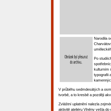
Narodila 
Charvátov
uměleckého
Po studiíc
spotřebníc
kulturním 
typografii 
kamenných
V průběhu sedmdesátých a osmde
tvorbě, a to kresbě a později akv
Zvláštní uplatnění nalezla zejmé
aktivitě ateliéru Vlněny vešla d