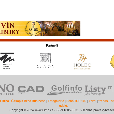
Partneři
k Brno
|
Časopis Brno Business
|
Fotogalerie
|
Brno TOP 100
|
krimi
|
trends
|
s
údajů.
Copyright © 2024 www.iBrno.cz - ISSN 1805-8531. Všechna práva vyhraze