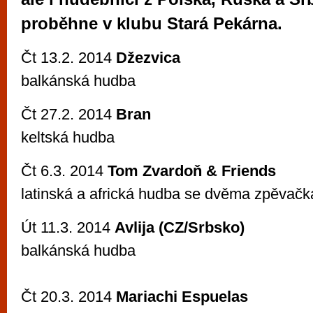
vyzkoušet různé kasinové hry. V neustál
proběhne v klubu Stará Pekárna.
metropoli naleznete širokou nabídku her o
po moderní automaty jak pro pravidelné n
Čt 13.2. 2014
Džezvica
příležitostné hráče. V...
balkánská hudba
Čt 27.2. 2014
Bran
keltská hudba
Čt 6.3. 2014
Tom Zvardoň & Friends
latinská a africká hudba se dvěma zpěvač
Út 11.3. 2014
Avlija (CZ/Srbsko)
balkánská hudba
Čt 20.3. 2014
Mariachi Espuelas