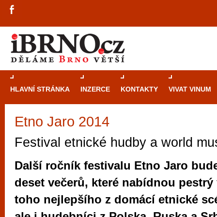
HLAVNÍ STRÁNKA
INZERCE
KONTAKTY
VIVAT VINUM
Etno Jaro 2014
Průvodce
kasi
Brně: Od rulet
Festival etnické hudby a world mu
automaty
Další ročník festivalu Etno Jaro bud
Brno je měs
deset večerů, které nabídnou pestrý 
zajímavé p
toho nejlepšího z domácí etnické sc
restaurace, div
Mimo jiné je ale také místem, kde si můžet
ale i hudebníci z Polska, Ruska a Sr