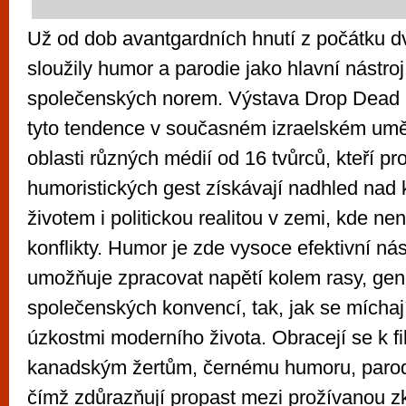
Už od dob avantgardních hnutí z počátku dv
sloužily humor a parodie jako hlavní nástro
společenských norem. Výstava Drop Dead
tyto tendence v současném izraelském umění
oblasti různých médií od 16 tvůrců, kteří pr
humoristických gest získávají nadhled na
životem i politickou realitou v zemi, kde ne
konflikty. Humor je zde vysoce efektivní nást
umožňuje zpracovat napětí kolem rasy, gend
společenských konvencí, tak, jak se míchaj
úzkostmi moderního života. Obracejí se k f
kanadským žertům, černému humoru, parodi
čímž zdůrazňují propast mezi prožívanou z