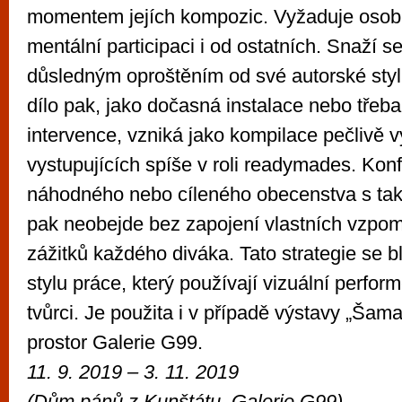
momentem jejích kompozic. Vyžaduje osob
mentální participaci i od ostatních. Snaží se 
důsledným oproštěním od své autorské styl
dílo pak, jako dočasná instalace nebo třeba 
intervence, vzniká jako kompilace pečlivě 
vystupujících spíše v roli readymades. Kon
náhodného nebo cíleného obecenstva s tak
pak neobejde bez zapojení vlastních vzpom
zážitků každého diváka. Tato strategie se 
stylu práce, který používají vizuální perform
tvůrci. Je použita i v případě výstavy „Ša
prostor Galerie G99.
11. 9. 2019 – 3. 11. 2019
(
Dům pánů z Kunštátu, Galerie G99)