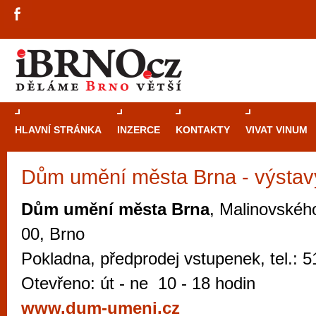
HLAVNÍ STRÁNKA
INZERCE
KONTAKTY
VIVAT VINUM
Dům umění města Brna - výstavy
Průvodce
kasi
Brně: Od rulet
Dům umění města Brna
, Malinovskéh
automaty
00, Brno
Brno je měs
Pokladna, předprodej vstupenek, tel.: 
zajímavé p
Otevřeno: út - ne 10 - 18 hodin
restaurace, div
www.dum-umeni.cz
Mimo jiné je ale také místem, kde si můžet