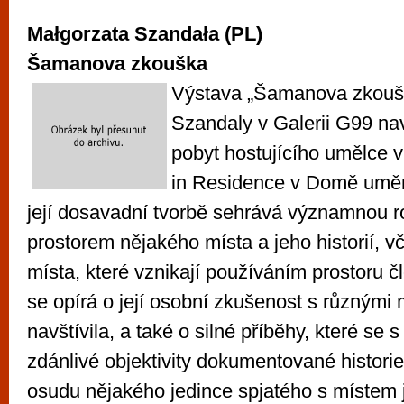
vyzkoušet různé kasinové hry. V neustál
Małgorzata Szandała (PL)
metropoli naleznete širokou nabídku her o
po moderní automaty jak pro pravidelné n
Šamanova zkouška
příležitostné hráče. V...
Výstava „Šamanova zkouš
Szandaly v Galerii G99 nav
pobyt hostujícího umělce v
in Residence v Domě uměn
její dosavadní tvorbě sehrává významnou ro
prostorem nějakého místa a jeho historií, v
místa, které vznikají používáním prostoru 
se opírá o její osobní zkušenost s různými m
navštívila, a také o silné příběhy, které se s
zdánlivé objektivity dokumentované historie 
osudu nějakého jedince spjatého s místem 