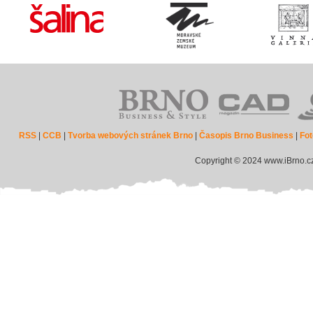
RSS
|
CCB
|
Tvorba webových stránek Brno
|
Časopis Brno Business
|
Fot
Copyright © 2024 www.iBrno.c