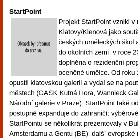
vyzkoušet různé kasinové hry. V neustál
StartPoint
metropoli naleznete širokou nabídku her o
po moderní automaty jak pro pravidelné n
Projekt StartPoint vznikl v
příležitostné hráče. V...
Klatovy/Klenová ​j​ako sou
českých uměleckých škol​ a 
do okolních zemí, ​v roce 
doplněna o rezidenční pro
oceněné umělce. Od roku 
opustil klatovskou galerii a vydal se na pou
městech (GASK Kutná Hora, Wannieck Gall
Národní galerie v Praze​). StartPoint také o
postupně expanduje do zahraničí: výběrové
StartPointu ​se ​několikrát prezentovaly v​ Bu
Amsterdamu a Gentu (BE), další evropské r