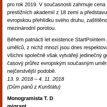
pro rok​​ 2019. ​V současnosti zahrnuje cena
prestižních akademií z 18 zemí a představuj
evropskou přehlídku svého druhu, zaštítěn
mezinárodní porotou.
Během patnácti let existence StartPointem 
umělců, z nichž mnozí jsou dnes respekto
všichni společně však vytvářejí jedinečný g
časový průřez evropským současným uměn
nejčerstvější podobě.
13. 9. 2018 – 4. 11. 2018
(
Dům pánů z Kunštátu)
Monogramista T. D
migrant