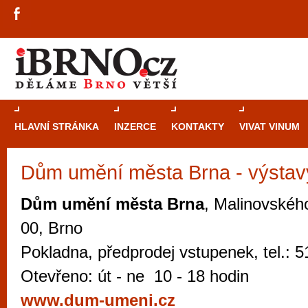
HLAVNÍ STRÁNKA
INZERCE
KONTAKTY
VIVAT VINUM
Dům umění města Brna - výstavy
Průvodce
kasi
Brně: Od rulet
Dům umění města Brna
, Malinovskéh
automaty
00, Brno
Brno je měs
Pokladna, předprodej vstupenek, tel.: 
zajímavé p
Otevřeno: út - ne 10 - 18 hodin
restaurace, div
www.dum-umeni.cz
Mimo jiné je ale také místem, kde si můžet