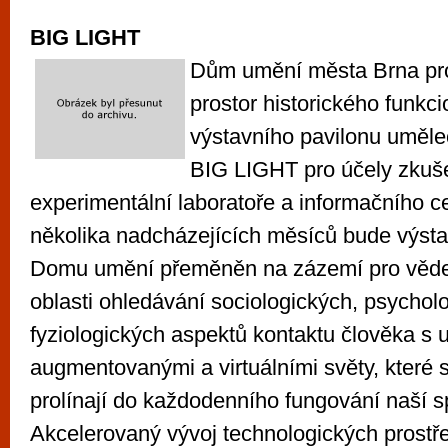
vyzkoušet různé kasinové hry. V neustál
BIG LIGHT
metropoli naleznete širokou nabídku her o
po moderní automaty jak pro pravidelné n
Dům umění města Brna pro
příležitostné hráče. V...
prostor historického funkci
výstavního pavilonu uměl
BIG LIGHT pro účely zkuše
experimentální laboratoře a informačního c
několika nadcházejících měsíců bude výsta
Domu umění přeměněn na zázemí pro věd
oblasti ohledávání sociologických, psycholo
fyziologických aspektů kontaktu člověka s
augmentovanými a virtuálními světy, které 
prolínají do každodenního fungování naší s
Akcelerovaný vývoj technologických prostře