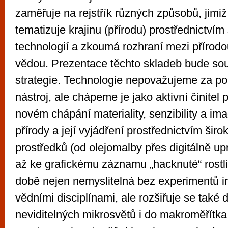
zaměřuje na rejstřík různých způsobů, jim
tematizuje krajinu (přírodu) prostřednictví
technologií a zkoumá rozhraní mezi přírod
vědou. Prezentace těchto skladeb bude sou
strategie. Technologie nepovažujeme za po
nástroj, ale chápeme je jako aktivní činitel p
novém chápání materiality, senzibility a im
přírody a její vyjádření prostřednictvím širo
prostředků (od olejomalby přes digitálně up
až ke grafickému záznamu „hacknuté“ rostli
době nejen nemyslitelná bez experimentů i
vědními disciplínami, ale rozšiřuje se také 
neviditelných mikrosvětů i do makroměřítk