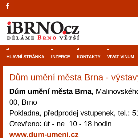
HLAVNÍ STRÁNKA
INZERCE
KONTAKTY
VIVAT VINUM
Dům umění města Brna - výstav
Průvodce
kasi
Brně: Od rulet
Dům umění města Brna
, Malinovskéh
automaty
00, Brno
Brno je měs
Pokladna, předprodej vstupenek, tel.: 
zajímavé p
Otevřeno: út - ne 10 - 18 hodin
restaurace, div
www.dum-umeni.cz
Mimo jiné je ale také místem, kde si můžet