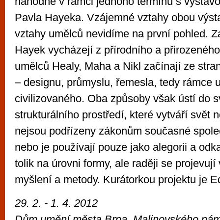
náhodně v rámci jednoho termínu s výstavo
Pavla Hayeka. Vzájemné vztahy obou výstav
vztahy umělců nevidíme na první pohled. Z
Hayek vycházejí z přírodního a přirozeného 
umělců Healy, Maha a Nikl začínají ze stra
– designu, průmyslu, řemesla, tedy rámce 
civilizovaného. Oba způsoby však ústí do 
strukturálního prostředí, které vytváří svět 
nejsou podřízeny zákonům současné spole
nebo je používají pouze jako alegorii a odk
tolik na úrovni formy, ale raději se projevuj
myšlení a metody. Kurátorkou projektu je E
29. 2. - 1. 4. 2012
Dům umění města Brna, Malinovského nám