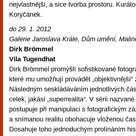
nejvlastnější, a sice tvorba prostoru. Kurát
Koryčánek.
do 29. 1. 2012
Galerie Jaroslava Krále, Dům umění, Mali
Dirk Brömmel
Vila Tugendhat
Dirk Brömmel promýšlí sofistikované fotogr
které mu umožňují provádět „objektivnější“ 
Následným seskládáváním jednotlivých čás
celek, jakási „superrealita“. V sérii nazvan
postupuje při manipulaci s fotografickým z
a snímanou realitu obohacuje vloženou ča
Dosahuje toho jednoduchým prolínáním histo