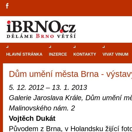
HLAVNÍ STRÁNKA
INZERCE
KONTAKTY
VIVAT VINUM
Dům umění města Brna - výstav
Průvodce
kasi
Brně: Od rulet
5. 12. 2012 – 13. 1. 2013
automaty
Galerie Jaroslava Krále, Dům umění mě
Brno je měs
Malinovského nám. 2
zajímavé p
Vojtěch Dukát
restaurace, div
Původem z Brna, v Holandsku žijící foto
Mimo jiné je ale také místem, kde si můžet