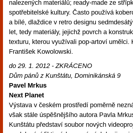
nalezených materiálů; ready-made ze stříp
spotřebitelské kultury. Často používá kobe
a bílé, dlaždice v retro designu sedmdesá
let, tedy materiály, jejichž povrch a konstru
texturu, kterou využívali pop-artoví umělci.
František Kowolowski.
do 29. 1. 2012 - ZKRÁCENO
Dům pánů z Kunštátu, Dominikánská 9
Pavel Mrkus
Next Planet
Výstava v českém prostředí poměrně nezná
však stále úspěšnějšího autora Pavla Mrk
Kunštátu představí soubor nových videopro