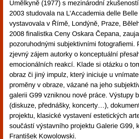
Umělkyně (1977) s mezinárodní zkušeností 
2003 studovala na L’Accademia delle Belle 
vystavovala v Římě, Londýně, Praze, Bělehr
2008 finalistka Ceny Oskara Čepana, zauja
pozoruhodnými subjektivními fotografiemi. 
zjevný zájem autorky o konceptuální přesah
emocionálních reakcí. Klade si otázku o tom
obraz či jiný impulz, který iniciuje u vnímate
proměny v obraze, vázané na jeho subjektiv
galerii G99 vzniknou nové práce. Výstupy b
(diskuze, přednášky, koncerty…), dokument
projektu, klasické vystavení estetických art
součástí výstavního projektu Galerie G99, 
František Kowolowski.