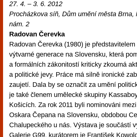
27. 4. – 3. 6. 2012
Procházkova síň, Dům umění města Brna,
nám. 2
Radovan Čerevka
Radovan Čerevka (1980) je představitelem
výtvarné generace na Slovensku, která po
a formálních zákonitostí kriticky zkoumá a
a politické jevy. Práce má silně ironické zab
zaujetí. Dala by se označit za umění politic
je také členem umělecké skupiny Kassaboy
Košicích. Za rok 2011 byli nominováni mezi 
Oskara Čepana na Slovensku, obdobou Ce
Chalupeckého u nás. Výstava je součástí v
Galerie G99, kurátorem je František Kowol