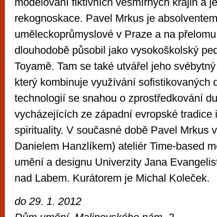
modelování fiktivních vesmírných krajin a je
rekognoskace. Pavel Mrkus je absolventem
uměleckoprůmyslové v Praze a na přelomu ti
dlouhodobě působil jako vysokoškolský pe
Toyamě. Tam se také utvářel jeho svébytný 
který kombinuje využívání sofistikovaných d
technologií se snahou o zprostředkování d
vycházejících ze západní evropské tradice 
spirituality. V současné době Pavel Mrkus 
Danielem Hanzlíkem) ateliér Time-based m
umění a designu Univerzity Jana Evangelis
nad Labem. Kurátorem je Michal Koleček.
do 29. 1. 2012