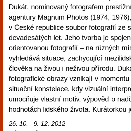
vyzkoušet různé kasinové hry. V neustál
Dukát, nominovaný fotografem prestižní
metropoli naleznete širokou nabídku her o
agentury Magnum Photos (1974, 1976),
po moderní automaty jak pro pravidelné n
v České republice soubor fotografií ze
příležitostné hráče. V...
devadesátých let. Jeho tvorba je spoje
orientovanou fotografií – na různých mí
vyhledává situace, zachycující mezilids
člověka na živou i neživou přírodu. Duk
fotografické obrazy vznikají v momentu
situační konstelace, kdy vizuální interp
umocňuje vlastní motiv, výpověď o na
hodnotách lidského života. Kurátorkou 
26. 10. - 9. 12. 2012