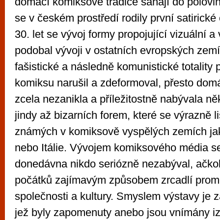
domácí komiksové tradice sahají do poloviny
se v českém prostředí rodily první satirické
30. let se vývoj formy propojující vizuální a
podobal vývoji v ostatních evropských zem
fašistické a následně komunistické totality 
komiksu narušil a zdeformoval, přesto domá
zcela nezanikla a příležitostně nabývala ně
jindy až bizarních forem, které se výrazně l
známých v komiksově vyspělých zemích ja
nebo Itálie. Vývojem komiksového média s
donedávna nikdo seriózně nezabýval, ačkoli
počátků zajímavým způsobem zrcadlí prom
společnosti a kultury. Smyslem výstavy je z
jež byly zapomenuty anebo jsou vnímány i