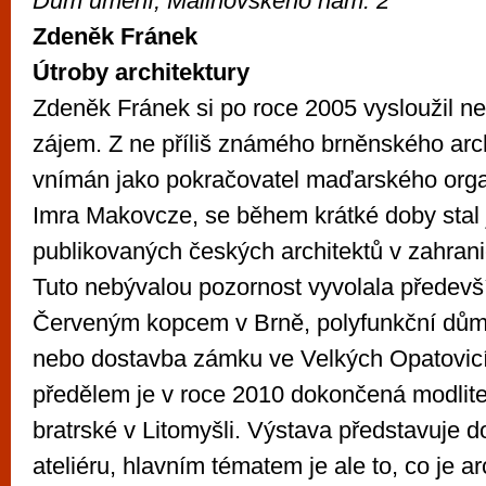
Dům umění, Malinovského nám. 2
Zdeněk Fránek
Útroby architektury
Zdeněk Fránek si po roce 2005 vysloužil n
zájem. Z ne příliš známého brněnského archi
vnímán jako pokračovatel maďarského orga
Imra Makovcze, se během krátké doby stal 
publikovaných českých architektů v zahrani
Tuto nebývalou pozornost vyvolala předevš
Červeným kopcem v Brně, polyfunkční dům
nebo dostavba zámku ve Velkých Opatovic
předělem je v roce 2010 dokončená modlit
bratrské v Litomyšli. Výstava představuje 
ateliéru, hlavním tématem je ale to, co je ar