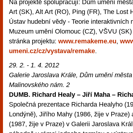
Na projektě spolupracují: Dům umění města
Art (SK), Alt Art (RO), Ping (FR), The Lost 
Ústav hudební vědy - Teorie interaktivních
Muzeum umění Olomouc (CZ), VŠVU (SK) 
stránka projektu:
www.remakeme.eu
,
www
umeni.cz/cz/vystava/remake
.
29. 2. - 1. 4. 2012
Galerie Jaroslava Krále, Dům umění města
Malinovského nám. 2
DUMB. Richard Healy – Jiří Maha – Richa
Společná prezentace Richarda Healyho (198
Londýně), Jiřího Mahy (1986, žije v Praze) 
(1987, žije v Praze) v Galerii Jaroslava Krá