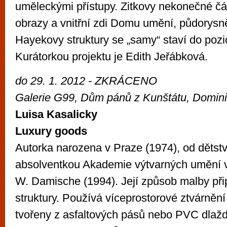
uměleckými přístupy. Zitkovy nekonečné čár
obrazy a vnitřní zdi Domu umění, půdorysn
Hayekovy struktury se „samy“ staví do pozi
Kurátorkou projektu je Edith Jeřábková.
do 29. 1. 2012 - ZKRÁCENO
Galerie G99, Dům pánů z Kunštátu, Domin
Luisa Kasalicky
Luxury goods
Autorka narozena v Praze (1974), od dětství 
absolventkou Akademie výtvarných umění ve
W. Damische (1994). Její způsob malby př
struktury. Používá víceprostorové ztvárnění 
tvořeny z asfaltových pásů nebo PVC dlaždi