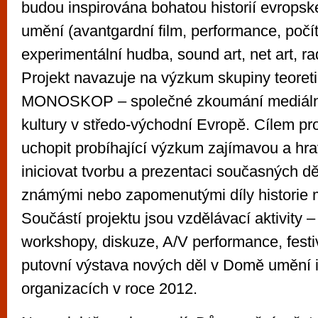
budou inspirována bohatou historií evrops
umění (avantgardní film, performance, poč
experimentální hudba, sound art, net art, rad
Projekt navazuje na výzkum skupiny teore
MONOSKOP – společné zkoumání mediáln
kultury v středo-východní Evropě. Cílem p
uchopit probíhající výzkum zajímavou a hr
iniciovat tvorbu a prezentaci současných d
známými nebo zapomenutými díly historie 
Součástí projektu jsou vzdělávací aktivity 
workshopy, diskuze, A/V performance, festi
putovní výstava nových děl v Domě umění i
organizacích v roce 2012.