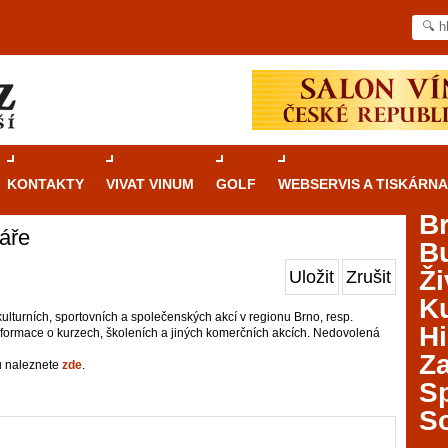
KONTAKTY
VIVAT VINUM
GOLF
WEBSERVIS A TISKÁRNA
B
áře
B
Průvodce
kasinovými hrami v Brně: Od
Ži
Uložit
Zrušit
rulety po video automaty
Ku
ulturních, sportovních a společenských akcí v regionu Brno, resp.
Brno je městem známým pro zajímavé památky, skvělé
Hi
nformace o kurzech, školeních a jiných komerčních akcích. Nedovolená
restaurace, divadla a univerzity. Mimo jiné je ale také
Za
místem, kde si můžete legálně a bezpečně vyzkoušet
ů naleznete
zde
.
různé kasinové hry. V neustále kvetoucí moravské
S
metropoli naleznete širokou nabídku her od klasické
S
rulety až po moderní automaty jak pro pravidelné
ráče. V...