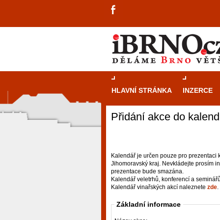
HLAVNÍ STRÁNKA
INZERCE
Přidání akce do kalend
Kalendář je určen pouze pro prezentaci k
Jihomoravský kraj. Nevkládejte prosím i
prezentace bude smazána.
Kalendář veletrhů, konferencí a seminář
Kalendář vinařských akcí naleznete
zde
.
Základní informace
návštěvníky, tak pro příležitostné h