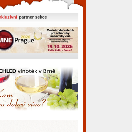
xkluzivní
partner sekce