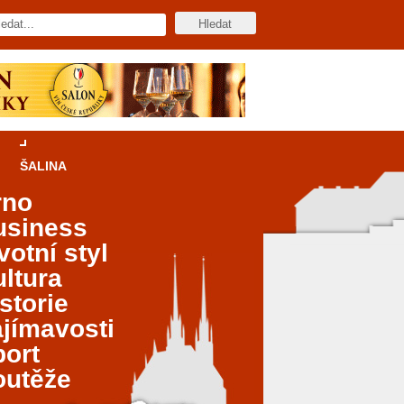
ŠALINA
rno
usiness
votní styl
ltura
storie
jímavosti
port
outěže