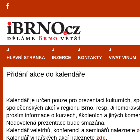
HLAVNÍ STRÁNKA
INZERCE
KONTAKTY
VIVAT VINUM
Přidání akce do kalendáře
Průvodce
kasi
Brně: Od rulet
automaty
Kalendář je určen pouze pro prezentaci kulturních, sp
společenských akcí v regionu Brno, resp. Jihomoravsk
Brno je měs
prosím informace o kurzech, školeních a jiných komer
zajímavé p
Nedovolená prezentace bude smazána.
restaurace, div
Kalendář veletrhů, konferencí a seminářů naleznete
z
Mimo jiné je ale také místem, kde si můžet
Kalendář vinařských akcí naleznete
zde
.