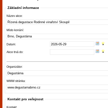
vyzkoušet různé kasinové hry. V neustál
Základní informace
metropoli naleznete širokou nabídku her o
po moderní automaty jak pro pravidelné n
Název akce:
příležitostné hráče. V...
Místo konání:
Datum:
Akce trvá do:
Organizátor:
WWW stránka:
Kontakt pro veřejnost
Kontakt: