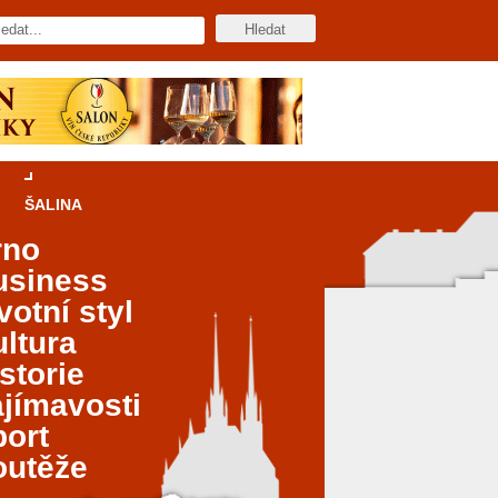
ŠALINA
rno
usiness
votní styl
ltura
storie
jímavosti
port
outěže