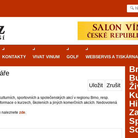
KONTAKTY
VIVAT VINUM
GOLF
WEBSERVIS A TISKÁRNA
B
áře
B
Průvodce
kasinovými hrami v Brně: Od
Ži
Uložit
Zrušit
rulety po video automaty
Ku
ulturních, sportovních a společenských akcí v regionu Brno, resp.
Brno je městem známým pro zajímavé památky, skvělé
Hi
nformace o kurzech, školeních a jiných komerčních akcích. Nedovolená
restaurace, divadla a univerzity. Mimo jiné je ale také
Za
místem, kde si můžete legálně a bezpečně vyzkoušet
ů naleznete
zde
.
různé kasinové hry. V neustále kvetoucí moravské
S
metropoli naleznete širokou nabídku her od klasické
S
rulety až po moderní automaty jak pro pravidelné
ráče. V...