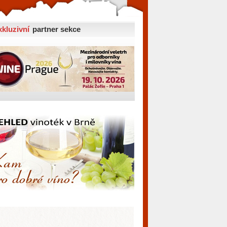
xkluzivní
partner sekce