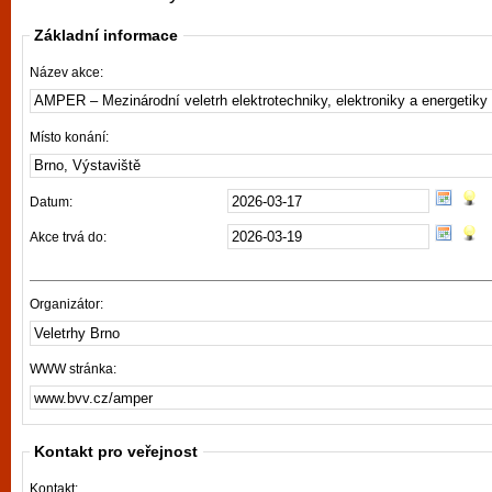
vyzkoušet různé kasinové hry. V neustál
Základní informace
metropoli naleznete širokou nabídku her o
po moderní automaty jak pro pravidelné n
Název akce:
příležitostné hráče. V...
Místo konání:
Datum:
Akce trvá do:
Organizátor:
WWW stránka:
Kontakt pro veřejnost
Kontakt: