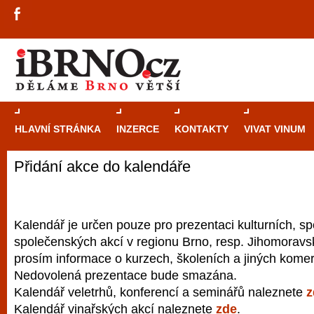
HLAVNÍ STRÁNKA
INZERCE
KONTAKTY
VIVAT VINUM
Přidání akce do kalendáře
Průvodce
kasi
Brně: Od rulet
automaty
Kalendář je určen pouze pro prezentaci kulturních, sp
společenských akcí v regionu Brno, resp. Jihomoravsk
Brno je měs
prosím informace o kurzech, školeních a jiných komer
zajímavé p
Nedovolená prezentace bude smazána.
restaurace, div
Kalendář veletrhů, konferencí a seminářů naleznete
z
Mimo jiné je ale také místem, kde si můžet
Kalendář vinařských akcí naleznete
zde
.