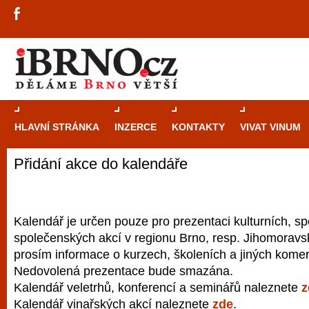
HLAVNÍ STRÁNKA
INZERCE
KONTAKTY
VIVAT VINUM
Přidání akce do kalendáře
Průvodce
kasi
Brně: Od rulet
automaty
Kalendář je určen pouze pro prezentaci kulturních, sp
společenských akcí v regionu Brno, resp. Jihomoravsk
Brno je měs
prosím informace o kurzech, školeních a jiných komer
zajímavé p
Nedovolená prezentace bude smazána.
restaurace, div
Kalendář veletrhů, konferencí a seminářů naleznete
z
Mimo jiné je ale také místem, kde si můžet
Kalendář vinařských akcí naleznete
zde
.