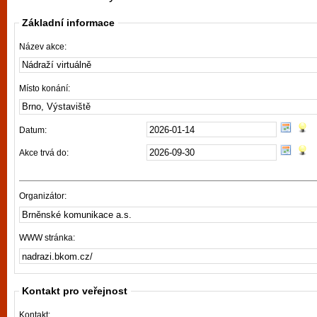
vyzkoušet různé kasinové hry. V neustál
Základní informace
metropoli naleznete širokou nabídku her o
po moderní automaty jak pro pravidelné n
Název akce:
příležitostné hráče. V...
Místo konání:
Datum:
Akce trvá do:
Organizátor:
WWW stránka:
Kontakt pro veřejnost
Kontakt: