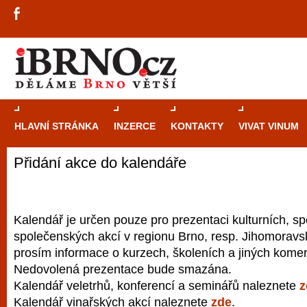
HLAVNÍ STRÁNKA
INZERCE
KONTAKTY
VIVAT VINUM
Přidání akce do kalendáře
Průvodce
kasi
Brně: Od rulet
automaty
Kalendář je určen pouze pro prezentaci kulturních, sp
společenských akcí v regionu Brno, resp. Jihomoravsk
Brno je měs
prosím informace o kurzech, školeních a jiných komer
zajímavé p
Nedovolená prezentace bude smazána.
restaurace, div
Kalendář veletrhů, konferencí a seminářů naleznete
z
Mimo jiné je ale také místem, kde si můžet
Kalendář vinařských akcí naleznete
zde
.