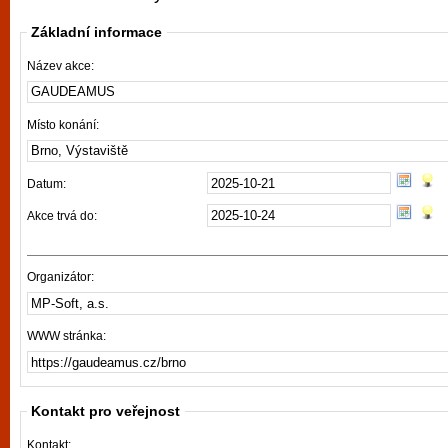
vyzkoušet různé kasinové hry. V neustál
Základní informace
metropoli naleznete širokou nabídku her o
po moderní automaty jak pro pravidelné n
Název akce:
příležitostné hráče. V...
Místo konání:
Datum:
Akce trvá do:
Organizátor:
WWW stránka:
Kontakt pro veřejnost
Kontakt: