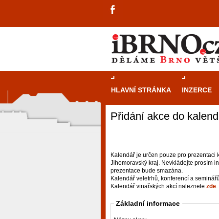
HLAVNÍ STRÁNKA
INZERCE
Přidání akce do kalend
Kalendář je určen pouze pro prezentaci k
Jihomoravský kraj. Nevkládejte prosím i
prezentace bude smazána.
Kalendář veletrhů, konferencí a seminář
Kalendář vinařských akcí naleznete
zde
.
Základní informace
návštěvníky, tak pro příležitostné h