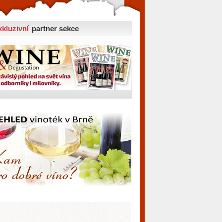
xkluzivní
partner sekce