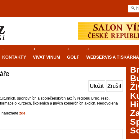
KONTAKTY
VIVAT VINUM
GOLF
WEBSERVIS A TISKÁRNA
B
áře
B
Průvodce
kasinovými hrami v Brně: Od
Ži
Uložit
Zrušit
rulety po video automaty
Ku
ulturních, sportovních a společenských akcí v regionu Brno, resp.
Brno je městem známým pro zajímavé památky, skvělé
Hi
nformace o kurzech, školeních a jiných komerčních akcích. Nedovolená
restaurace, divadla a univerzity. Mimo jiné je ale také
Za
místem, kde si můžete legálně a bezpečně vyzkoušet
ů naleznete
zde
.
různé kasinové hry. V neustále kvetoucí moravské
S
metropoli naleznete širokou nabídku her od klasické
S
rulety až po moderní automaty jak pro pravidelné
ráče. V...