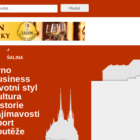
ŠALINA
rno
usiness
votní styl
ltura
storie
jímavosti
port
outěže