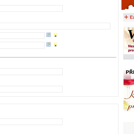
Celý článek...
E