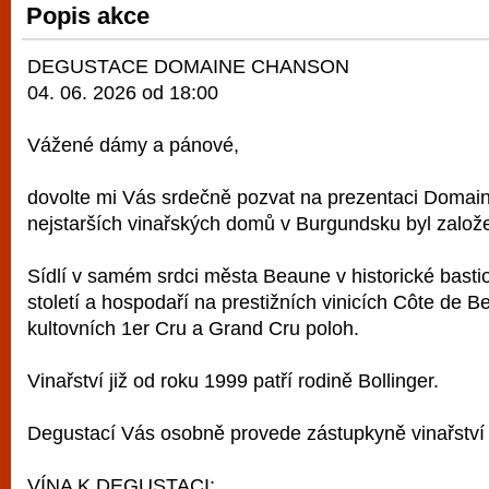
Popis akce
vyzkoušet různé kasinové hry. V neustál
metropoli naleznete širokou nabídku her o
DEGUSTACE DOMAINE CHANSON
po moderní automaty jak pro pravidelné n
04. 06. 2026 od 18:00
příležitostné hráče. V...
Vážené dámy a pánové,
dovolte mi Vás srdečně pozvat na prezentaci Domai
nejstarších vinařských domů v Burgundsku byl založ
Sídlí v samém srdci města Beaune v historické basti
století a hospodaří na prestižních vinicích Côte de 
kultovních 1er Cru a Grand Cru poloh.
Vinařství již od roku 1999 patří rodině Bollinger.
Degustací Vás osobně provede zástupkyně vinařství 
VÍNA K DEGUSTACI: