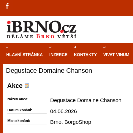
HLAVNÍ STRÁNKA
INZERCE
KONTAKTY
VIVAT VINUM
Degustace Domaine Chanson
Průvodce
kasi
Brně: Od rulet
Akce
automaty
Název akce:
Degustace Domaine Chanson
Brno je měs
Datum konání:
04.06.2026
zajímavé p
Místo konání:
Brno, BorgoShop
restaurace, div
Mimo jiné je ale také místem, kde si můžet