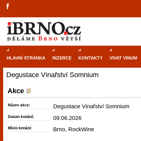
HLAVNÍ STRÁNKA
INZERCE
KONTAKTY
VIVAT VINUM
Degustace Vinařství Somnium
Průvodce
kasi
Brně: Od rulet
Akce
automaty
Název akce:
Degustace Vinařství Somnium
Brno je měs
Datum konání:
09.06.2026
zajímavé p
Místo konání:
Brno, RockWine
restaurace, div
Mimo jiné je ale také místem, kde si můžet