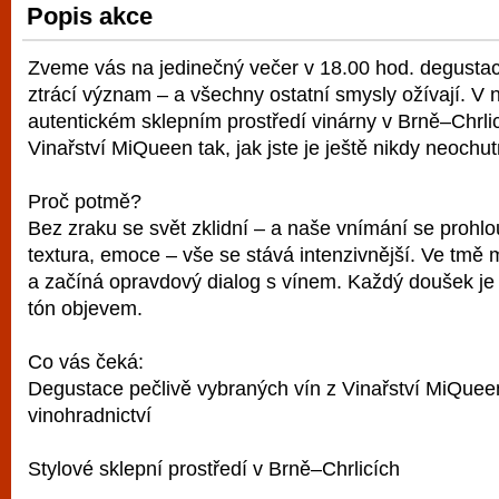
Popis akce
vyzkoušet různé kasinové hry. V neustál
metropoli naleznete širokou nabídku her o
Zveme vás na jedinečný večer v 18.00 hod. degustac
po moderní automaty jak pro pravidelné n
ztrácí význam – a všechny ostatní smysly ožívají. V 
příležitostné hráče. V...
autentickém sklepním prostředí vinárny v Brně–Chrlic
Vinařství MiQueen tak, jak jste je ještě nikdy neochut
Proč potmě?
Bez zraku se svět zklidní – a naše vnímání se prohlo
textura, emoce – vše se stává intenzivnější. Ve tmě 
a začíná opravdový dialog s vínem. Každý doušek j
tón objevem.
Co vás čeká:
Degustace pečlivě vybraných vín z Vinařství MiQuee
vinohradnictví
Stylové sklepní prostředí v Brně–Chrlicích