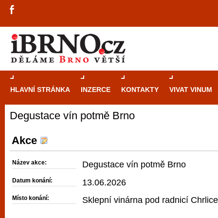
HLAVNÍ STRÁNKA
INZERCE
KONTAKTY
VIVAT VINUM
Degustace vín potmě Brno
Průvodce
kasi
Brně: Od rulet
Akce
automaty
Název akce:
Degustace vín potmě Brno
Brno je měs
Datum konání:
13.06.2026
zajímavé p
Místo konání:
Sklepní vinárna pod radnicí Chrlice
restaurace, div
Mimo jiné je ale také místem, kde si můžet