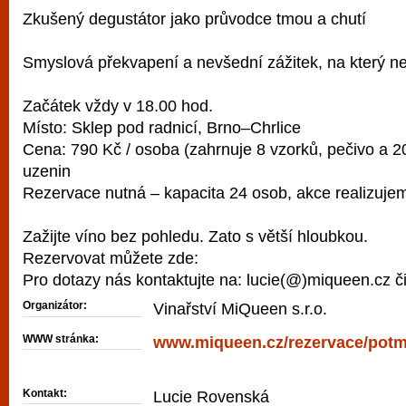
Zkušený degustátor jako průvodce tmou a chutí
Smyslová překvapení a nevšední zážitek, na který 
Začátek vždy v 18.00 hod.
Místo: Sklep pod radnicí, Brno–Chrlice
Cena: 790 Kč / osoba (zahrnuje 8 vzorků, pečivo a 20
uzenin
Rezervace nutná – kapacita 24 osob, akce realizuje
Zažijte víno bez pohledu. Zato s větší hloubkou.
Rezervovat můžete zde:
Pro dotazy nás kontaktujte na: lucie(@)miqueen.cz či
Organizátor:
Vinařství MiQueen s.r.o.
WWW stránka:
www.miqueen.cz/rezervace/pot
Kontakt:
Lucie Rovenská