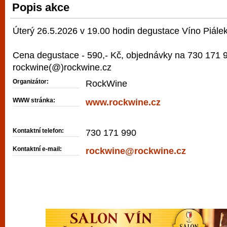
Popis akce
vyzkoušet různé kasinové hry. V neustál
metropoli naleznete širokou nabídku her o
Úterý 26.5.2026 v 19.00 hodin degustace Víno Piálek
po moderní automaty jak pro pravidelné n
příležitostné hráče. V...
Cena degustace - 590,- Kč, objednávky na 730 171 
rockwine(@)rockwine.cz
Organizátor:
RockWine
WWW stránka:
www.rockwine.cz
Kontaktní telefon:
730 171 990
Kontaktní e-mail:
rockwine@rockwine.cz