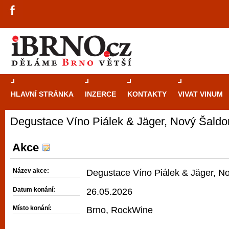
HLAVNÍ STRÁNKA
INZERCE
KONTAKTY
VIVAT VINUM
Degustace Víno Piálek & Jäger, Nový Šaldor
Průvodce
kasi
Brně: Od rulet
Akce
automaty
Název akce:
Degustace Víno Piálek & Jäger, No
Brno je měs
Datum konání:
26.05.2026
zajímavé p
Místo konání:
Brno, RockWine
restaurace, div
Mimo jiné je ale také místem, kde si můžet