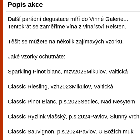
Popis akce
vyzkoušet různé kasinové hry. V neustál
metropoli naleznete širokou nabídku her o
Další parádní degustace míří do Vinné Galerie...
po moderní automaty jak pro pravidelné n
Tentokrát se zaměříme vína z vinařství Reisten.
příležitostné hráče. V...
Těšit se můžete na několik zajímavých vzorků.
Jaké vzorky ochutnáte:
Sparkling Pinot blanc, mzv2025Mikulov, Valtická
Classic Riesling, vzh2023Mikulov, Valtická
Classic Pinot Blanc, p.s.2023Sedlec, Nad Nesytem
Classic Ryzlink vlašský, p.s.2024Pavlov, Slunný vrch
Classic Sauvignon, p.s.2024Pavlov, U Božích muk