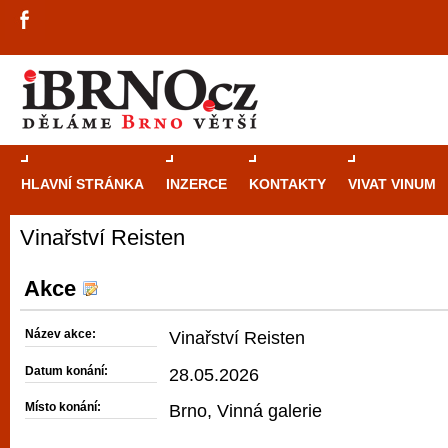
HLAVNÍ STRÁNKA
INZERCE
KONTAKTY
VIVAT VINUM
Vinařství Reisten
Průvodce
kasi
Brně: Od rulet
Akce
automaty
Název akce:
Vinařství Reisten
Brno je měs
Datum konání:
28.05.2026
zajímavé p
Místo konání:
Brno, Vinná galerie
restaurace, div
Mimo jiné je ale také místem, kde si můžet