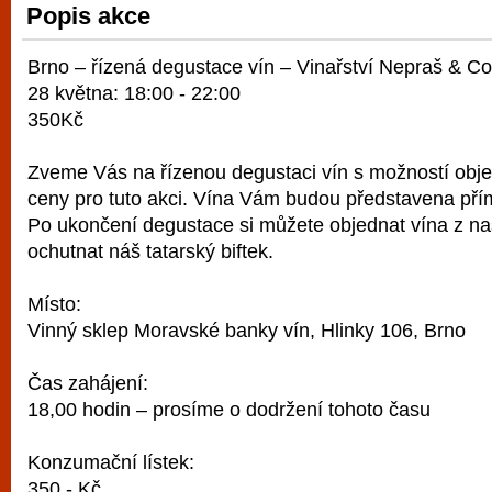
Popis akce
vyzkoušet různé kasinové hry. V neustál
metropoli naleznete širokou nabídku her o
Brno – řízená degustace vín – Vinařství Nepraš & Co
po moderní automaty jak pro pravidelné n
28 května: 18:00 - 22:00
příležitostné hráče. V...
350Kč
Zveme Vás na řízenou degustaci vín s možností ob
ceny pro tuto akci. Vína Vám budou představena př
Po ukončení degustace si můžete objednat vína z na
ochutnat náš tatarský biftek.
Místo:
Vinný sklep Moravské banky vín, Hlinky 106, Brno
Čas zahájení:
18,00 hodin – prosíme o dodržení tohoto času
Konzumační lístek:
350,- Kč