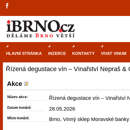
HLAVNÍ STRÁNKA
INZERCE
KONTAKTY
VIVAT VINUM
Řízená degustace vín – Vinařství Nepraš & 
Průvodce
kasi
Brně: Od rulet
Akce
automaty
Název akce:
Řízená degustace vín – Vinařství 
Brno je měs
Datum konání:
28.05.2026
zajímavé p
Místo konání:
Brno, Vinný sklep Moravské banky
restaurace, div
Mimo jiné je ale také místem, kde si můžet