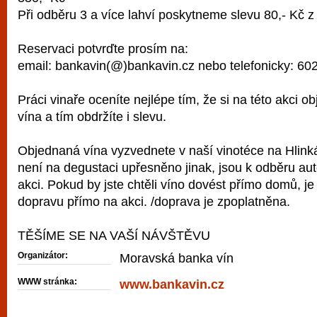
Při odběru 3 a více lahví poskytneme slevu 80,- Kč z
Reservaci potvrďte prosím na:
email: bankavin(@)bankavin.cz nebo telefonicky: 60
Práci vinaře oceníte nejlépe tím, že si na této akci o
vína a tím obdržíte i slevu.
Objednaná vína vyzvednete v naší vinotéce na Hlink
není na degustaci upřesněno jinak, jsou k odběru au
akci. Pokud by jste chtěli víno dovést přímo domů, j
dopravu přímo na akci. /doprava je zpoplatněna.
TĚŠÍME SE NA VAŠÍ NÁVŠTĚVU
Organizátor:
Moravská banka vín
WWW stránka:
www.bankavin.cz