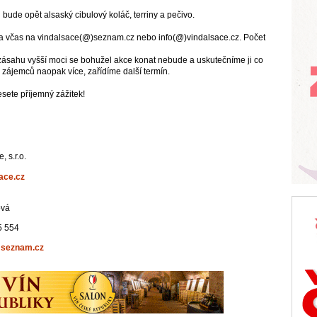
bude opět alsaský cibulový koláč, terriny a pečivo.
 a včas na vindalsace(@)seznam.cz nebo info(@)vindalsace.cz. Počet
ásahu vyšší moci se bohužel akce konat nebude a uskutečníme ji co
 zájemců naopak více, zařídíme další termín.
sete příjemný zážitek!
, s.r.o.
ace.cz
ová
5 554
@seznam.cz