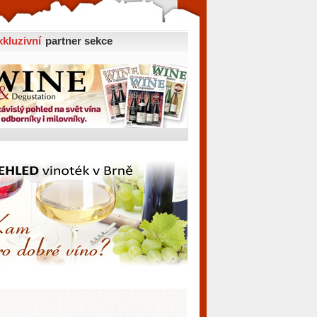
xkluzivní
partner sekce