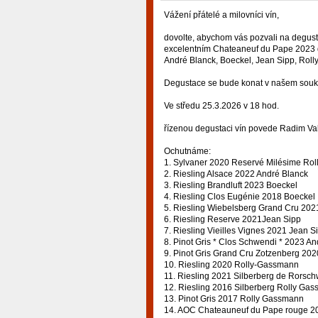
Vážení přátelé a milovníci vín,
dovolte, abychom vás pozvali na degust
excelentním Chateaneuf du Pape 2023 d
André Blanck, Boeckel, Jean Sipp, Roll
Degustace se bude konat v našem sou
Ve středu 25.3.2026 v 18 hod.
řízenou degustaci vín povede Radim Val
Ochutnáme:
1. Sylvaner 2020 Reservé Milésime Ro
2. Riesling Alsace 2022 André Blanck
3. Riesling Brandluft 2023 Boeckel
4. Riesling Clos Eugénie 2018 Boeckel
5. Riesling Wiebelsberg Grand Cru 202
6. Riesling Reserve 2021Jean Sipp
7. Riesling Vieilles Vignes 2021 Jean S
8. Pinot Gris * Clos Schwendi * 2023 A
9. Pinot Gris Grand Cru Zotzenberg 20
10. Riesling 2020 Rolly-Gassmann
11. Riesling 2021 Silberberg de Rorsc
12. Riesling 2016 Silberberg Rolly Ga
13. Pinot Gris 2017 Rolly Gassmann
14. AOC Chateauneuf du Pape rouge 2