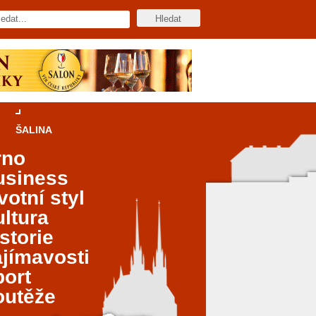
ŠALINA
rno
usiness
votní styl
ltura
storie
jímavosti
port
outěže