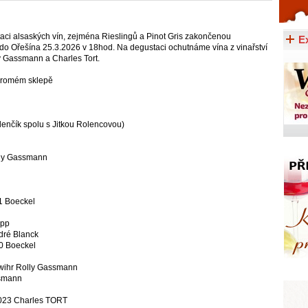
Celý článek...
aci alsaských vín, zejména Rieslingů a Pinot Gris zakončenou
E
o Ořešína 25.3.2026 v 18hod. Na degustaci ochutnáme vína z vinařství
y Gassmann a Charles Tort.
kromém sklepě
enčík spolu s Jitkou Rolencovou)
lly Gassmann
1 Boeckel
ipp
ndré Blanck
20 Boeckel
hwihr Rolly Gassmann
ssmann
023 Charles TORT