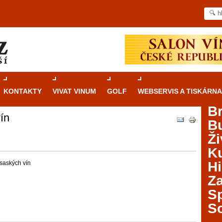
KONTAKTY
VIVAT VINUM
GOLF
WEBSERVIS A TISKÁRNA
B
ín
B
Průvodce
kasinovými hrami v Brně: Od
Ži
rulety po video automaty
Ku
Brno je městem známým pro zajímavé památky, skvělé
Hi
saských vín
restaurace, divadla a univerzity. Mimo jiné je ale také
Za
místem, kde si můžete legálně a bezpečně vyzkoušet
různé kasinové hry. V neustále kvetoucí moravské
S
metropoli naleznete širokou nabídku her od klasické
S
rulety až po moderní automaty jak pro pravidelné
ráče. V...