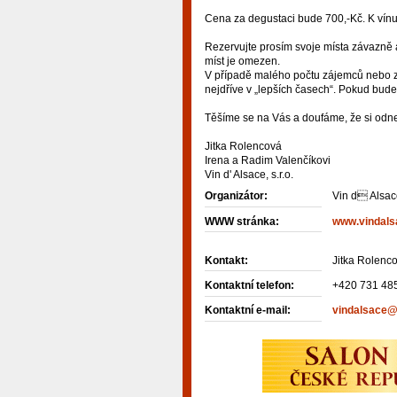
Cena za degustaci bude 700,-Kč. K vínu 
Rezervujte prosím svoje místa závazně
míst je omezen.
V případě malého počtu zájemců nebo z
nejdříve v „lepších časech“. Pokud bude
Těšíme se na Vás a doufáme, že si odne
Jitka Rolencová
Irena a Radim Valenčíkovi
Vin d' Alsace, s.r.o.
Organizátor:
Vin d Alsace
WWW stránka:
www.vindals
Kontakt:
Jitka Rolenc
Kontaktní telefon:
+420 731 48
Kontaktní e-mail:
vindalsace