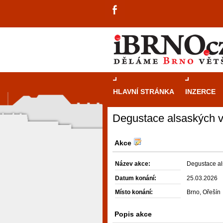
HLAVNÍ STRÁNKA
INZERCE
Degustace alsaských v
Akce
Název akce:
Degustace al
Datum konání:
25.03.2026
Místo konání:
Brno, Ořešín
Popis akce
návštěvníky, tak pro příležitostné h