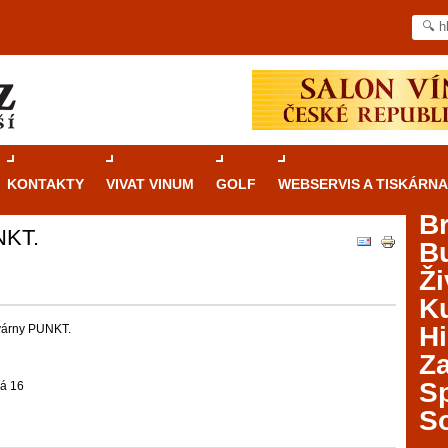
KONTAKTY
VIVAT VINUM
GOLF
WEBSERVIS A TISKÁRNA
B
NKT.
B
Průvodce
kasinovými hrami v Brně: Od
Ži
rulety po video automaty
Ku
Brno je městem známým pro zajímavé památky, skvělé
Hi
avárny PUNKT.
restaurace, divadla a univerzity. Mimo jiné je ale také
Za
místem, kde si můžete legálně a bezpečně vyzkoušet
různé kasinové hry. V neustále kvetoucí moravské
S
á 16
metropoli naleznete širokou nabídku her od klasické
S
rulety až po moderní automaty jak pro pravidelné
ráče. V...