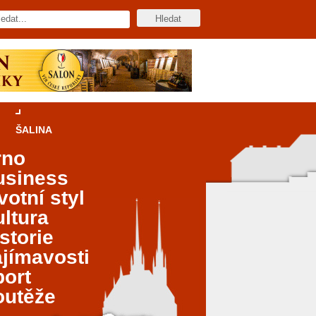
ŠALINA
rno
usiness
votní styl
ltura
storie
jímavosti
port
outěže