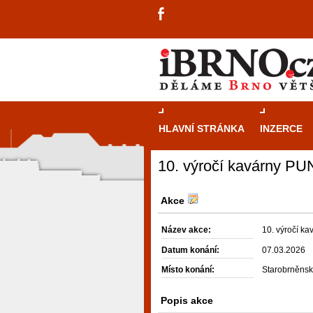
HLAVNÍ STRÁNKA
INZERCE
10. výročí kavárny PU
Akce
Název akce:
10. výročí k
Datum konání:
07.03.2026
Místo konání:
Starobrněnsk
Popis akce
návštěvníky, tak pro příležitostné h