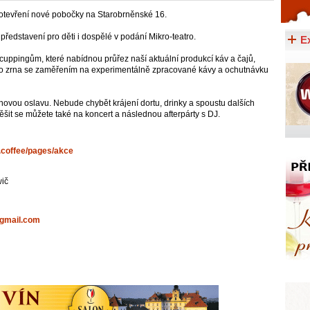
 otevření nové pobočky na Starobrněnské 16.
Celý článek...
představení pro děti i dospělé v podání Mikro-teatro.
E
cuppingům, které nabídnou průřez naší aktuální produkcí káv a čajů,
ho zrna se zaměřením na experimentálně zpracované kávy a ochutnávku
novou oslavu. Nebude chybět krájení dortu, drinky a spoustu dalších
ěšit se můžete také na koncert a následnou afterpárty s DJ.
t.coffee/pages/akce
wič
gmail.com