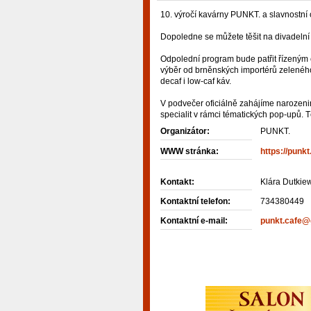
10. výročí kavárny PUNKT. a slavnostní
Dopoledne se můžete těšit na divadelní 
Odpolední program bude patřit řízeným 
výběr od brněnských importérů zelené
decaf i low-caf káv.
V podvečer oficiálně zahájíme narozeni
specialit v rámci tématických pop-upů. T
Organizátor:
PUNKT.
WWW stránka:
https://punk
Kontakt:
Klára Dutkie
Kontaktní telefon:
734380449
Kontaktní e-mail:
punkt.cafe@