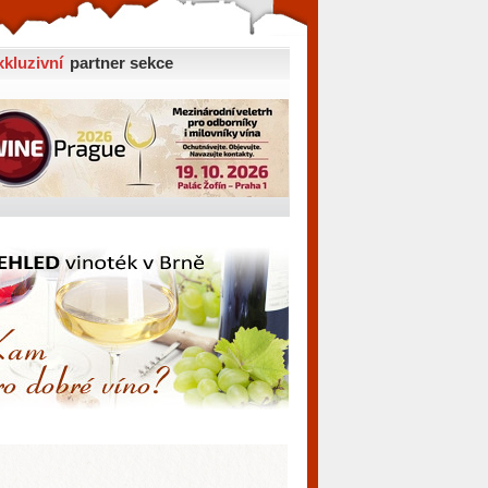
xkluzivní
partner sekce