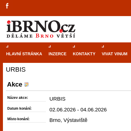
HLAVNÍ STRÁNKA
INZERCE
KONTAKTY
VIVAT VINUM
URBIS
Průvodce
kasi
Brně: Od rulet
Akce
automaty
Název akce:
URBIS
Brno je měs
Datum konání:
02.06.2026 - 04.06.2026
zajímavé p
Místo konání:
Brno, Výstaviště
restaurace, div
Mimo jiné je ale také místem, kde si můžet