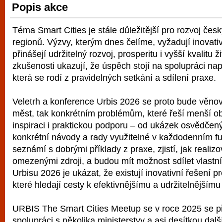
Popis akce
vyzkoušet různé kasinové hry. V neustál
metropoli naleznete širokou nabídku her o
Téma Smart Cities je stále důležitější pro rozvoj česk
po moderní automaty jak pro pravidelné n
regionů. Výzvy, kterým dnes čelíme, vyžadují inovativ
příležitostné hráče. V...
přinášejí udržitelný rozvoj, prosperitu i vyšší kvalitu 
zkušenosti ukazují, že úspěch stojí na spolupráci nap
která se rodí z pravidelných setkání a sdílení praxe.
Veletrh a konference Urbis 2026 se proto bude věnov
měst, tak konkrétním problémům, které řeší menší o
inspiraci i praktickou podporu – od ukázek osvědčen
konkrétní návody a rady využitelné v každodenním fu
seznámí s dobrými příklady z praxe, zjistí, jak realizo
omezenými zdroji, a budou mít možnost sdílet vlastn
Urbisu 2026 je ukázat, že existují inovativní řešení p
které hledají cesty k efektivnějšímu a udržitelnějšímu 
URBIS The Smart Cities Meetup se v roce 2025 se př
spolupráci s několika ministerstvy a asi desítkou další